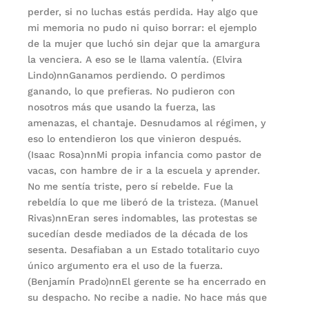
perder, si no luchas estás perdida. Hay algo que
mi memoria no pudo ni quiso borrar: el ejemplo
de la mujer que luchó sin dejar que la amargura
la venciera. A eso se le llama valentía. (Elvira
Lindo)nnGanamos perdiendo. O perdimos
ganando, lo que prefieras. No pudieron con
nosotros más que usando la fuerza, las
amenazas, el chantaje. Desnudamos al régimen, y
eso lo entendieron los que vinieron después.
(Isaac Rosa)nnMi propia infancia como pastor de
vacas, con hambre de ir a la escuela y aprender.
No me sentía triste, pero sí rebelde. Fue la
rebeldía lo que me liberó de la tristeza. (Manuel
Rivas)nnEran seres indomables, las protestas se
sucedían desde mediados de la década de los
sesenta. Desafiaban a un Estado totalitario cuyo
único argumento era el uso de la fuerza.
(Benjamín Prado)nnEl gerente se ha encerrado en
su despacho. No recibe a nadie. No hace más que