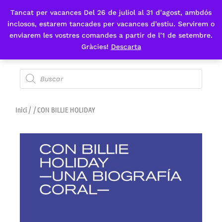
Tancat per vacances Del 26 de juliol al 31 d’agost, ambdós
Fes-te'n sòcia
inclosos, estarem tancades per vacances d’estiu. Servirem o
enviarem les vostres comandes a partir de l’1 de setembre.
Gràcies!
Descarta
Inici
/
/ CON BILLIE HOLIDAY