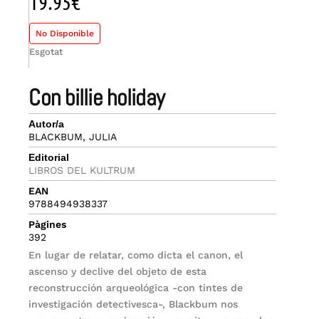
19.95
€
No Disponible
Esgotat
con billie holiday
Autor/a
BLACKBUM, JULIA
Editorial
LIBROS DEL KULTRUM
EAN
9788494938337
Pàgines
392
En lugar de relatar, como dicta el canon, el
ascenso y declive del objeto de esta
reconstrucción arqueológica -con tintes de
investigación detectivesca-, Blackbum nos