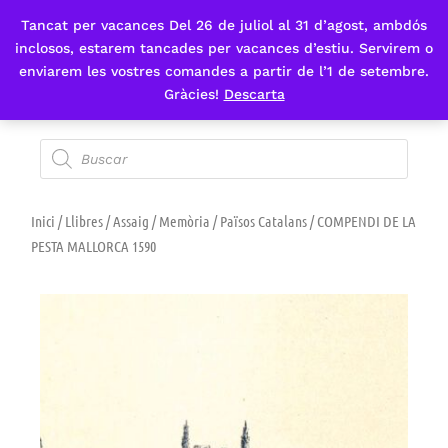
Tancat per vacances Del 26 de juliol al 31 d’agost, ambdós
Fes-te'n sòcia
inclosos, estarem tancades per vacances d’estiu. Servirem o
enviarem les vostres comandes a partir de l’1 de setembre.
Gràcies!
Descarta
Inici
/
Llibres
/
Assaig
/
Memòria
/
Països Catalans
/ COMPENDI DE LA
PESTA MALLORCA 1590