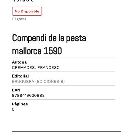
No Disponible
Esgotat
compendi de la pesta
mallorca 1590
Autor/a
CREMADES, FRANCESC
Editorial
BRUGUERA (EDICIONES B)
EAN
9788419630988
Pàgines
0