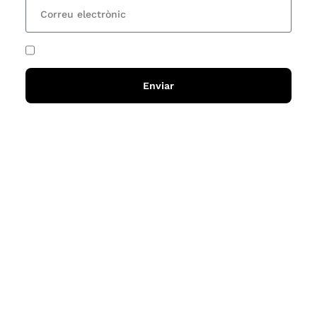
He acceptat i llegit la
política de privadesa
Enviar