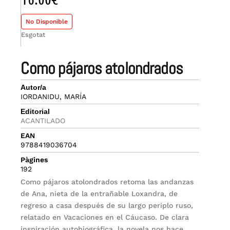
No Disponible
Esgotat
como pájaros atolondrados
Autor/a
IORDANIDU, MARÍA
Editorial
ACANTILADO
EAN
9788419036704
Pàgines
192
Como pájaros atolondrados retoma las andanzas
de Ana, nieta de la entrañable Loxandra, de
regreso a casa después de su largo periplo ruso,
relatado en Vacaciones en el Cáucaso. De clara
inspiración autobiográfica, la novela nos hace