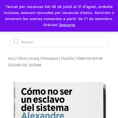
Tancat per vacances Del 26 de juliol al 31 d’agost, ambdós
Fes-te'n sòcia
inclosos, estarem tancades per vacances d’estiu. Servirem o
enviarem les vostres comandes a partir de l’1 de setembre.
Gràcies!
Descarta
Inici
/
Llibres
/
Assaig
/
Pensament
/
Filosofia
/ CÓMO NO SER UN
ESCLAVO DEL SISTEMA