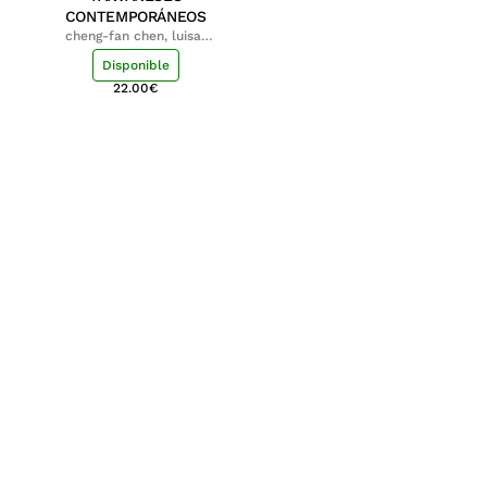
CONTEMPORÁNEOS
cheng-fan chen, luisa;
shu-ying chang, luisa
Disponible
22.00
€