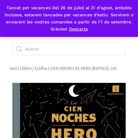
Tancat per vacances Del 26 de juliol al 31 d’agost, ambdós
Fes-te'n sòcia
inclosos, estarem tancades per vacances d’estiu. Servirem o
enviarem les vostres comandes a partir de l’1 de setembre.
Gràcies!
Descarta
Inici
/
Llibres
/
Gràfica
/ CIEN NOCHES DE HERO (RUSTICA), LAS