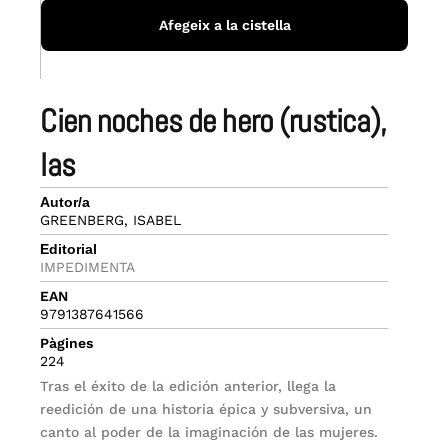
Afegeix a la cistella
cien noches de hero (rustica),
las
Autor/a
GREENBERG, ISABEL
Editorial
IMPEDIMENTA
EAN
9791387641566
Pàgines
224
Tras el éxito de la edición anterior, llega la
reedición de una historia épica y subversiva, un
canto al poder de la imaginación de las mujeres.