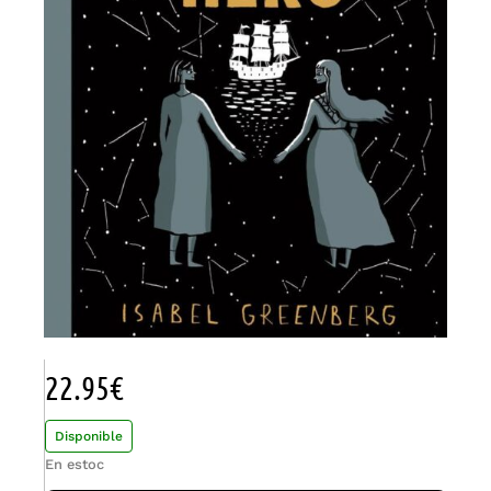
22.95
€
Disponible
En estoc