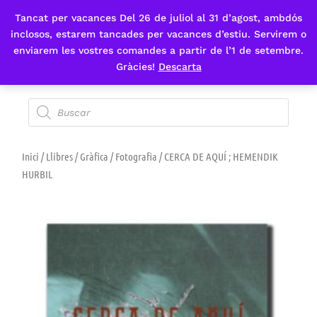
Tancat per vacances Del 26 de juliol al 31 d’agost, ambdós
Fes-te'n sòcia
inclosos, estarem tancades per vacances d’estiu. Servirem o
enviarem les vostres comandes a partir de l’1 de setembre.
Gràcies!
Descarta
Inici
/
Llibres
/
Gràfica
/
Fotografia
/ CERCA DE AQUÍ ; HEMENDIK
HURBIL