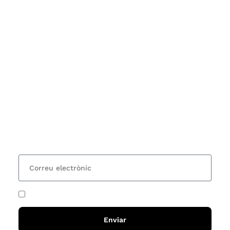
Subscriu-te
Vols estar al corrent dels actes i cursos que
organitzem i rebre les nostres recomanacions de
lectures? Subscriu-te al nostre butlletí i rebràs cada
15 dies una actualització amb totes les novetats
He acceptat i llegit la
política de privadesa
Enviar