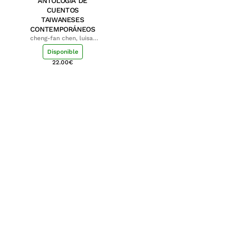
ANTOLOGÍA DE
CUENTOS
TAIWANESES
CONTEMPORÁNEOS
cheng-fan chen, luisa;
shu-ying chang, luisa
Disponible
22.00
€