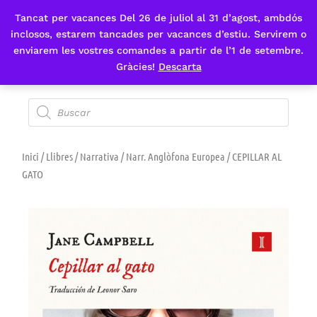
Tancat per vacances Del 26 de juliol al 31 d’agost, ambdós
Fes-te'n sòcia
inclosos, estarem tancades per vacances d’estiu. Servirem o
enviarem les vostres comandes a partir de l’1 de setembre.
Gràcies!
Descarta
Inici
/
Llibres
/
Narrativa
/
Narr. Anglòfona Europea
/ CEPILLAR AL
GATO