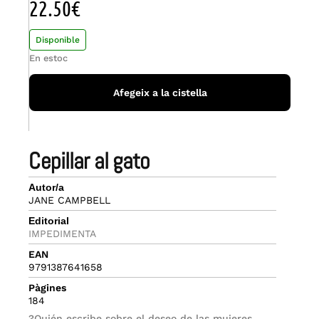
22.50
€
Disponible
En estoc
Afegeix a la cistella
cepillar al gato
Autor/a
JANE CAMPBELL
Editorial
IMPEDIMENTA
EAN
9791387641658
Pàgines
184
?Quién escribe sobre el deseo de las mujeres