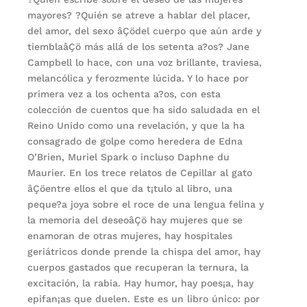
mayores? ?Quién se atreve a hablar del placer,
del amor, del sexo âÇödel cuerpo que aún arde y
tiemblaâÇö más allá de los setenta a?os? Jane
Campbell lo hace, con una voz brillante, traviesa,
melancólica y ferozmente lúcida. Y lo hace por
primera vez a los ochenta a?os, con esta
colección de cuentos que ha sido saludada en el
Reino Unido como una revelación, y que la ha
consagrado de golpe como heredera de Edna
O’Brien, Muriel Spark o incluso Daphne du
Maurier. En los trece relatos de Cepillar al gato
âÇöentre ellos el que da t¡tulo al libro, una
peque?a joya sobre el roce de una lengua felina y
la memoria del deseoâÇö hay mujeres que se
enamoran de otras mujeres, hay hospitales
geriátricos donde prende la chispa del amor, hay
cuerpos gastados que recuperan la ternura, la
excitación, la rabia. Hay humor, hay poes¡a, hay
epifan¡as que duelen. Este es un libro único: por