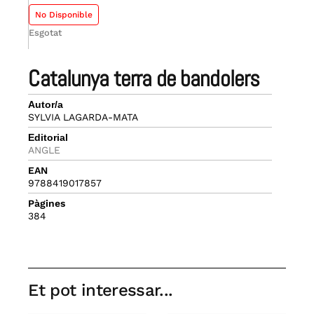
No Disponible
Esgotat
catalunya terra de bandolers
Autor/a
SYLVIA LAGARDA-MATA
Editorial
ANGLE
EAN
9788419017857
Pàgines
384
Et pot interessar...