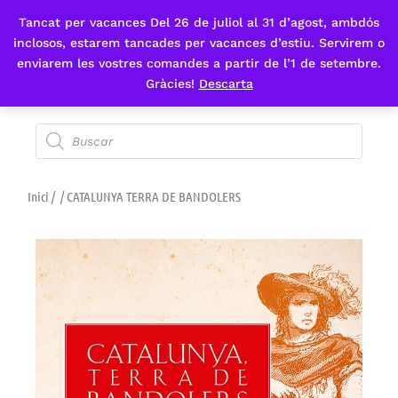
Tancat per vacances Del 26 de juliol al 31 d’agost, ambdós
Fes-te'n sòcia
inclosos, estarem tancades per vacances d’estiu. Servirem o
enviarem les vostres comandes a partir de l’1 de setembre.
Gràcies!
Descarta
Inici
/
/ CATALUNYA TERRA DE BANDOLERS