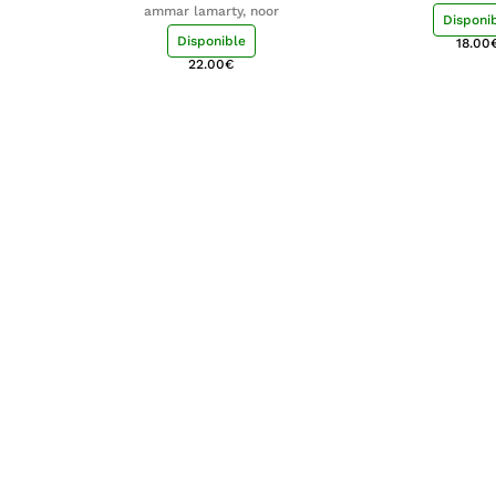
ammar lamarty, noor
Disponi
Disponible
18.00
22.00
€