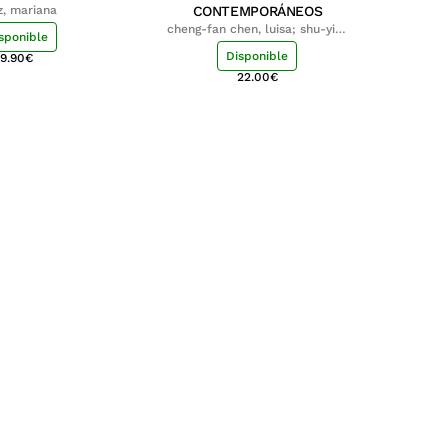
z, mariana
CONTEMPORÁNEOS
cheng-fan chen, luisa; shu-ying
sponible
chang, luisa
Disponible
9.90
€
22.00
€