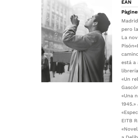
EAN
Pàgine
Madrid
pero l
La nov
Pisón«
camino
está a
librer
«Un rel
Gascón
«Una n
1945.»
«Espect
EITB R
«Novel
a Delib