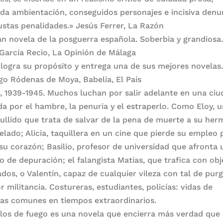
ada ambientación, conseguidos personajes e incisiva denu
justas penalidades.» Jesús Ferrer, La Razón
an novela de la posguerra española. Soberbia y grandiosa
 García Recio, La Opinión de Málaga
 logra su propósito y entrega una de sus mejores novelas
o Ródenas de Moya, Babelia, El País
, 1939-1945. Muchos luchan por salir adelante en una ci
a por el hambre, la penuria y el estraperlo. Como Eloy, 
tullido que trata de salvar de la pena de muerte a su he
elado; Alicia, taquillera en un cine que pierde su empleo 
 su corazón; Basilio, profesor de universidad que afronta 
o de depuración; el falangista Matías, que trafica con ob
ados, o Valentín, capaz de cualquier vileza con tal de pur
r militancia. Costureras, estudiantes, policías: vidas de
as comunes en tiempos extraordinarios.
los de fuego es una novela que encierra más verdad que