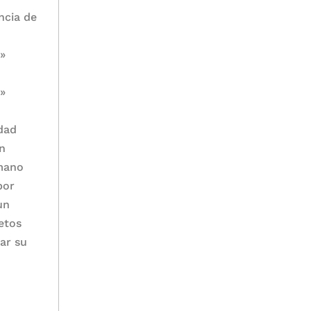
ncia de
.»
.»
udad
un
rmano
por
un
jetos
gar su