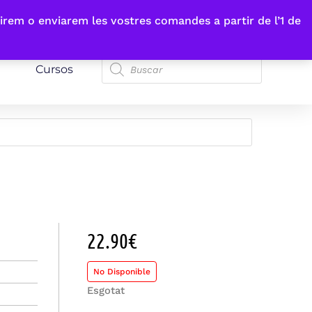
irem o enviarem les vostres comandes a partir de l’1 de
Cursos
22.90
€
No Disponible
Esgotat