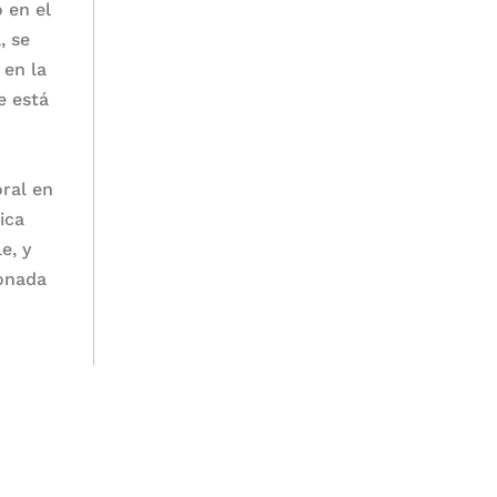
 en el
, se
 en la
e está
ral en
ica
e, y
ronada