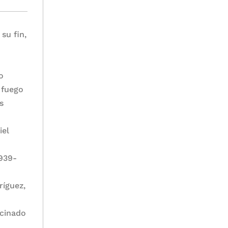
su fin,
o
 fuego
s
iel
1939-
ríguez,
scinado