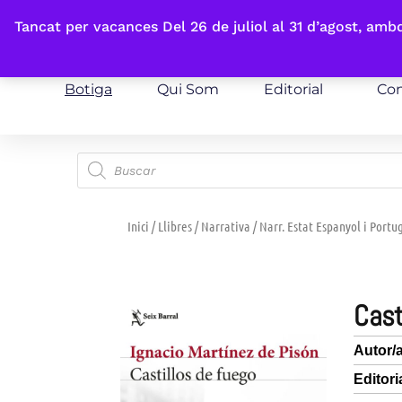
Fes-te'n sòcia
Tancat per vacances Del 26 de juliol al 31 d’agost, am
Botiga
Qui Som
Editorial
Con
Inici
/
Llibres
/
Narrativa
/
Narr. Estat Espanyol i Portu
cas
Autor/
Editori