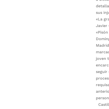
detall
sus in
«La gr
Javier
«Pisón
Doming
Madrid
marcad
joven 
encarc
seguir
proces
requis
anterio
person
Castil