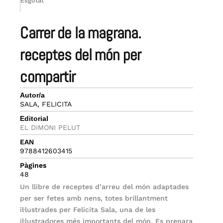
Esgotat
carrer de la magrana.
receptes del món per
compartir
Autor/a
SALA, FELICITA
Editorial
EL DIMONI PELUT
EAN
9788412603415
Pàgines
48
Un llibre de receptes d’arreu del món adaptades
per ser fetes amb nens, totes brillantment
il·lustrades per Felicita Sala, una de les
il·lustradores més importants del món. Es prepara