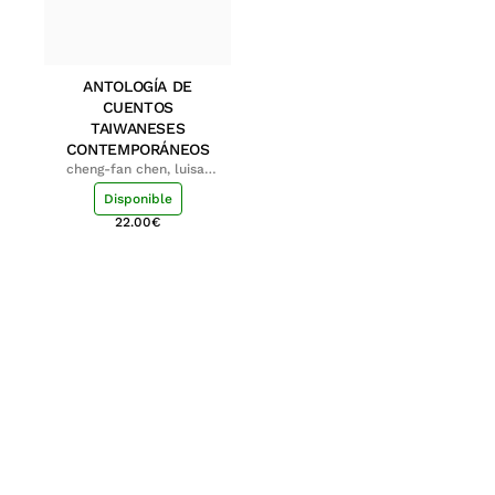
ANTOLOGÍA DE
CUENTOS
TAIWANESES
CONTEMPORÁNEOS
cheng-fan chen, luisa;
shu-ying chang, luisa
Disponible
22.00
€