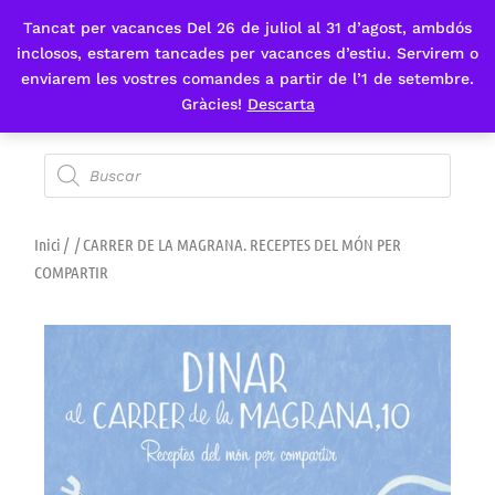
Tancat per vacances Del 26 de juliol al 31 d’agost, ambdós
Fes-te'n sòcia
inclosos, estarem tancades per vacances d’estiu. Servirem o
enviarem les vostres comandes a partir de l’1 de setembre.
Gràcies!
Descarta
Inici
/
/ CARRER DE LA MAGRANA. RECEPTES DEL MÓN PER
COMPARTIR