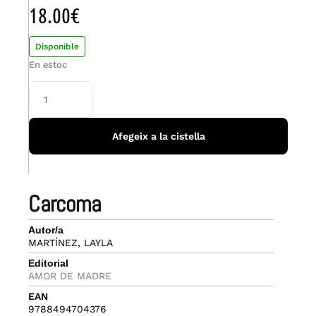
18.00
€
Disponible
En estoc
Afegeix a la cistella
carcoma
Autor/a
MARTÍNEZ, LAYLA
Editorial
AMOR DE MADRE
EAN
9788494704376