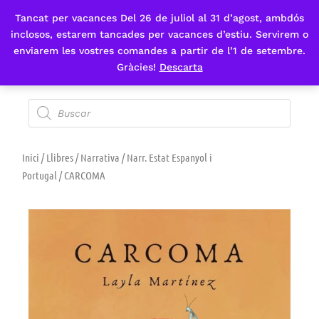
Tancat per vacances Del 26 de juliol al 31 d’agost, ambdós
Fes-te'n sòcia
inclosos, estarem tancades per vacances d’estiu. Servirem o
enviarem les vostres comandes a partir de l’1 de setembre.
Gràcies!
Descarta
Inici
/
Llibres
/
Narrativa
/
Narr. Estat Espanyol i
Portugal
/ CARCOMA