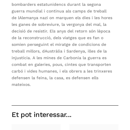
bombarders estatunidencs durant la segona
guerra mundial i continua als camps de treball
de lAlemanya nazi on marquen els dies i les hores
les ganes de sobreviure, la vergonya del mal, la
decisió de resistir. Els anys del retorn són lèpoca
de la reconstrucció, dels viatges que es fan o
somien perseguint el miratge de condicions de
treball millors, dAustràlia i Sardenya, illes de la
injustícia. A les mines de Carbonia la guerra es
combat en galeries, pous, cintes que transporten
carbó i vides humanes, i els obrers a les trinxeres
defensen la feina, la casa, es defensen ells
mateixos.
Et pot interessar...