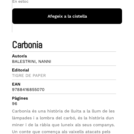
En estoc
Afegeix a la cistella
carbonia
Autor/a
BALESTRINI, NANNI
Editorial
TIGRE DE PAPER
EAN
9788416855070
Pàgines
96
Carbonia és una història de lluita a la llum de les
làmpades i a lombra del carbó, és la història dun
miner i de la ràbia que luneix als seus companys.
Un conte que comença als vaixells atacats pels