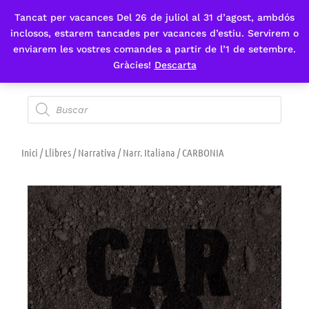
Tancat per vacances Del 26 de juliol al 31 d’agost, ambdós
Fes-te'n sòcia
inclosos, estarem tancades per vacances d’estiu. Servirem o
enviarem les vostres comandes a partir de l’1 de setembre.
Gràcies!
Descarta
Inici
/
Llibres
/
Narrativa
/
Narr. Italiana
/ CARBONIA