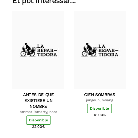
Et pot interessar...
ANTES DE QUE
CIEN SOMBRAS
EXISTIESE UN
jungeun, hwang
NOMBRE
Disponible
ammar lamarty, noor
18.00
€
Disponible
22.00
€