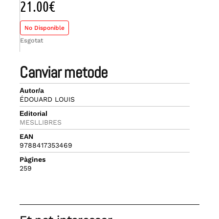
21.00
€
No Disponible
Esgotat
canviar metode
Autor/a
ÉDOUARD LOUIS
Editorial
MESLLIBRES
EAN
9788417353469
Pàgines
259