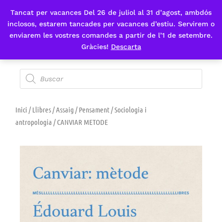
Tancat per vacances Del 26 de juliol al 31 d’agost, ambdós
Fes-te'n sòcia
inclosos, estarem tancades per vacances d’estiu. Servirem o
enviarem les vostres comandes a partir de l’1 de setembre.
Gràcies!
Descarta
Inici
/
Llibres
/
Assaig
/
Pensament
/
Sociologia i
antropologia
/ CANVIAR METODE