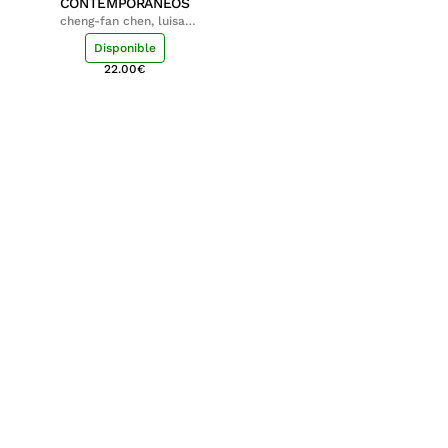
CONTEMPORÁNEOS
cheng-fan chen, luisa;
shu-ying chang, luisa
Disponible
22.00
€