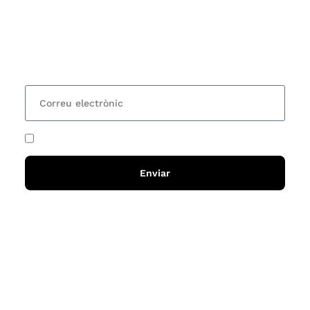
Vols estar al corrent dels actes i cursos que
organitzem i rebre les nostres recomanacions de
lectures? Subscriu-te al nostre butlletí i rebràs cada
15 dies una actualització amb totes les novetats
He acceptat i llegit la
política de privadesa
Enviar