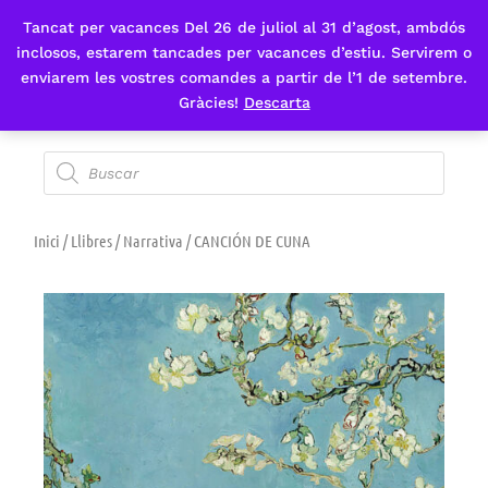
Tancat per vacances Del 26 de juliol al 31 d’agost, ambdós
Fes-te'n sòcia
inclosos, estarem tancades per vacances d’estiu. Servirem o
enviarem les vostres comandes a partir de l’1 de setembre.
Gràcies!
Descarta
Inici
/
Llibres
/
Narrativa
/ CANCIÓN DE CUNA