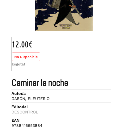
12.00
€
No Disponible
Esgotat
caminar la noche
Autor/a
GABÓN, ELEUTERIO
Editorial
DESCONTROL
EAN
9788416553884