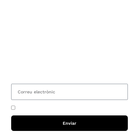
Subscriu-te
Vols estar al corrent dels actes i cursos que
organitzem i rebre les nostres recomanacions de
lectures? Subscriu-te al nostre butlletí i rebràs cada
15 dies una actualització amb totes les novetats
He acceptat i llegit la
política de privadesa
Enviar