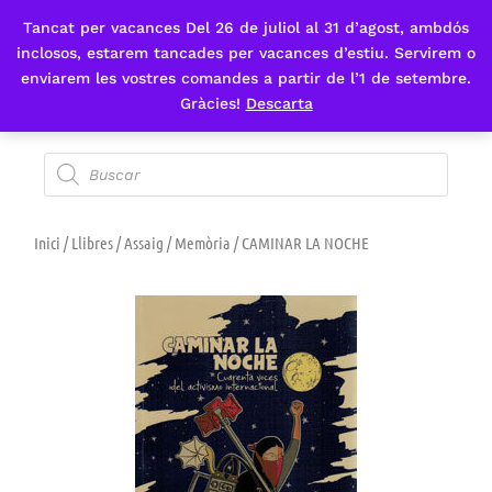
Tancat per vacances Del 26 de juliol al 31 d’agost, ambdós
Fes-te'n sòcia
inclosos, estarem tancades per vacances d’estiu. Servirem o
enviarem les vostres comandes a partir de l’1 de setembre.
Gràcies!
Descarta
Inici
/
Llibres
/
Assaig
/
Memòria
/ CAMINAR LA NOCHE