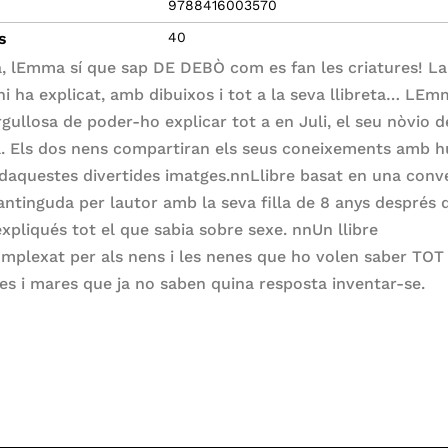
9788416003570
s
40
à, lEmma sí que sap DE DEBÒ com es fan les criatures! La
hi ha explicat, amb dibuixos i tot a la seva llibreta… LE
rgullosa de poder-ho explicar tot a en Juli, el seu nòvio d
la. Els dos nens compartiran els seus coneixements amb h
a daquestes divertides imatges.nnLlibre basat en una conv
antinguda per lautor amb la seva filla de 8 anys després 
 expliqués tot el que sabia sobre sexe. nnUn llibre
mplexat per als nens i les nenes que ho volen saber TOT 
res i mares que ja no saben quina resposta inventar-se.