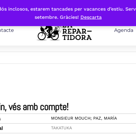
bdós inclosos, estarem tancades per vacances d’estiu. Serv
setembre. Gràcies!
Descarta
tacte
Agenda
vin, vés amb compte!
MONSIEUR MOUCH; PAZ, MARÍA
a
TAKATUKA
al