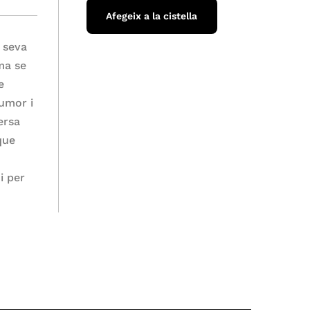
Afegeix a la cistella
 seva
mma se
e
umor i
ersa
que
i per