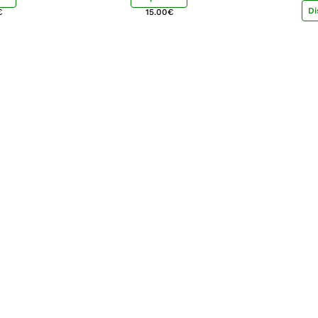
Di
€
15.00
€