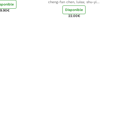
cheng-fan chen, luisa; shu-ying
sponible
chang, luisa
Disponible
9.90
€
22.00
€