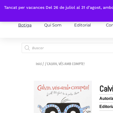
Fes-te'n sòcia
Tancat per vacances Del 26 de juliol al 31 d’agost, am
Botiga
Qui Som
Editorial
Con
Inici
/
/ CALVIN, VÉS AMB COMPTE!
cal
Autor/
Editori