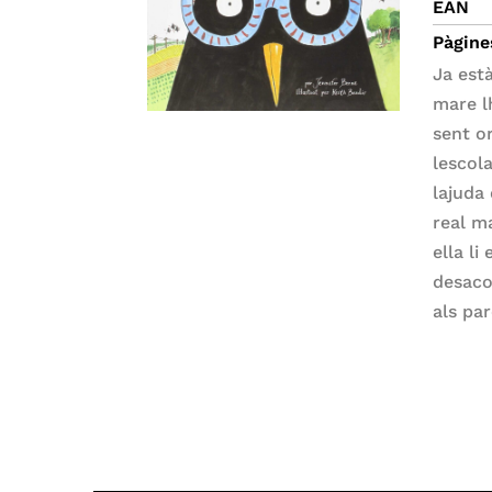
EAN
Pàgine
Ja est
mare l
sent o
lesco
lajud
real m
ella li
desaco
als pa