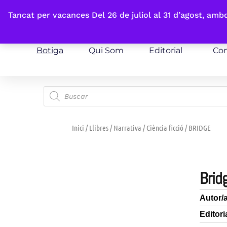
Fes-te'n sòcia
Tancat per vacances Del 26 de juliol al 31 d’agost, am
Botiga
Qui Som
Editorial
Con
Inici
/
Llibres
/
Narrativa
/
Ciència ficció
/ BRIDGE
brid
Autor/
Editori