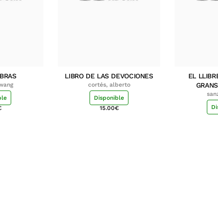
MBRAS
LIBRO DE LAS DEVOCIONES
EL LLIBR
hwang
cortés, alberto
GRANS
san
ble
Disponible
Di
€
15.00
€