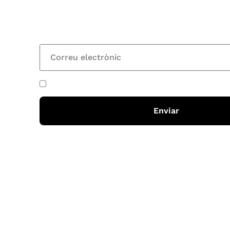
nostre butlletí i rebràs cada 15 dies una actual
totes les novetats
He acceptat i llegit la
política de privadesa
Enviar