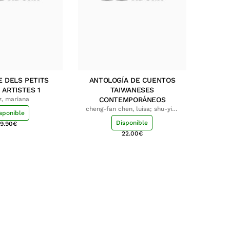
E DELS PETITS
ANTOLOGÍA DE CUENTOS
 ARTISTES 1
TAIWANESES
z, mariana
CONTEMPORÁNEOS
cheng-fan chen, luisa; shu-ying
sponible
chang, luisa
Disponible
9.90
€
22.00
€