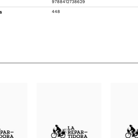
9788412738629
s
448