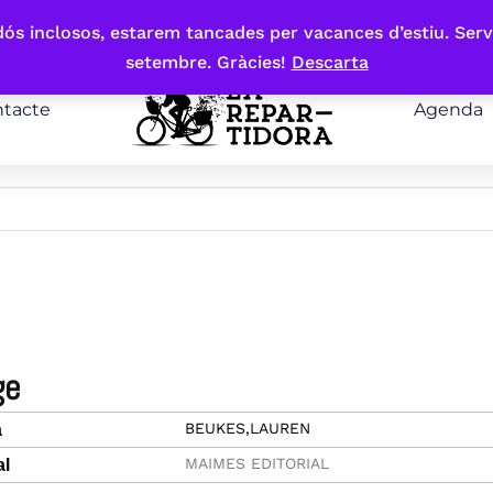
bdós inclosos, estarem tancades per vacances d’estiu. Serv
setembre. Gràcies!
Descarta
tacte
Agenda
ge
BEUKES,LAUREN
a
MAIMES EDITORIAL
al