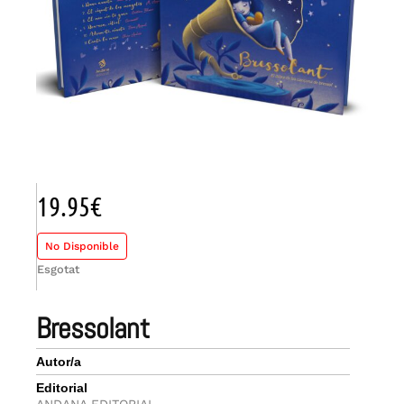
19.95
€
No Disponible
Esgotat
bressolant
Autor/a
Editorial
ANDANA EDITORIAL