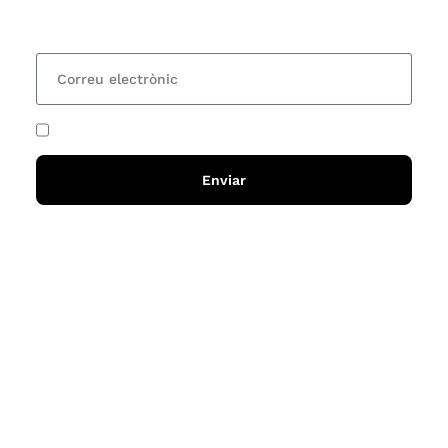
15 dies una actualització amb totes les novetats
He acceptat i llegit la
política de privadesa
Enviar