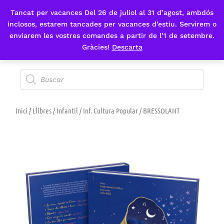
Tancat per vacances Del 26 de juliol al 31 d’agost, ambdós
Fes-te'n sòcia
inclosos, estarem tancades per vacances d’estiu. Servirem o
enviarem les vostres comandes a partir de l’1 de setembre.
Gràcies!
Descarta
Inici
/
Llibres
/
Infantil
/
Inf. Cultura Popular
/ BRESSOLANT