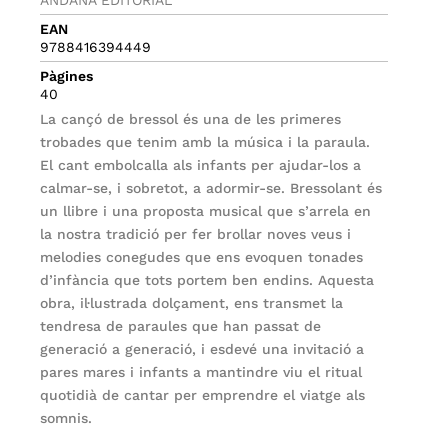
EAN
9788416394449
Pàgines
40
La cançó de bressol és una de les primeres
trobades que tenim amb la música i la paraula.
El cant embolcalla als infants per ajudar-los a
calmar-se, i sobretot, a adormir-se. Bressolant és
un llibre i una proposta musical que s’arrela en
la nostra tradició per fer brollar noves veus i
melodies conegudes que ens evoquen tonades
d’infància que tots portem ben endins. Aquesta
obra, il·lustrada dolçament, ens transmet la
tendresa de paraules que han passat de
generació a generació, i esdevé una invitació a
pares mares i infants a mantindre viu el ritual
quotidià de cantar per emprendre el viatge als
somnis.