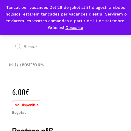
Tancat per vacances Del 26 de juliol al 31 d’agost, ambdós
Fes-te'n sòcia
inclosos, estarem tancades per vacances d’estiu. Servirem o
enviarem les vostres comandes a partir de l’1 de setembre.
Gràcies!
Descarta
Inici
/
/ BOSTEZO Nº6
6.00
€
No Disponible
Esgotat