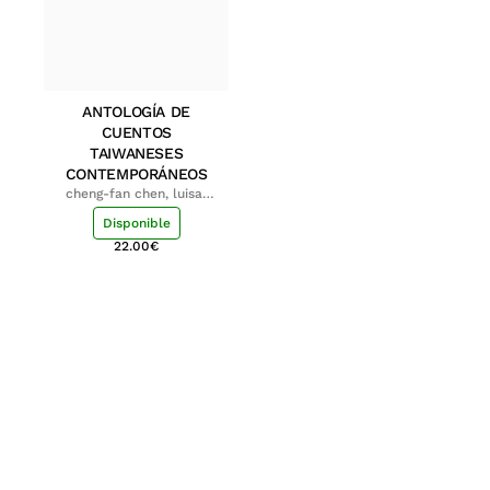
ANTOLOGÍA DE
CUENTOS
TAIWANESES
CONTEMPORÁNEOS
cheng-fan chen, luisa;
shu-ying chang, luisa
Disponible
22.00
€