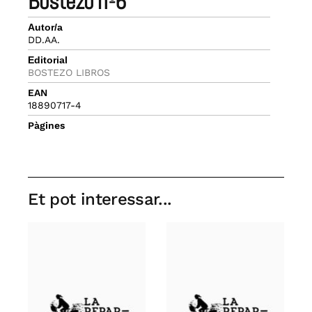
bostezo nº6
Autor/a
DD.AA.
Editorial
BOSTEZO LIBROS
EAN
18890717-4
Pàgines
Et pot interessar...