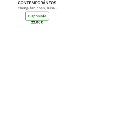
CONTEMPORÁNEOS
cheng-fan chen, luisa;
shu-ying chang, luisa
Disponible
22.00
€