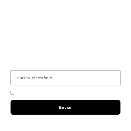
Subscriu-te
Vols estar al corrent dels actes i cursos que
organitzem i rebre les nostres recomanacions de
lectures? Subscriu-te al nostre butlletí i rebràs cada
15 dies una actualització amb totes les novetats
He acceptat i llegit la
política de privadesa
Enviar