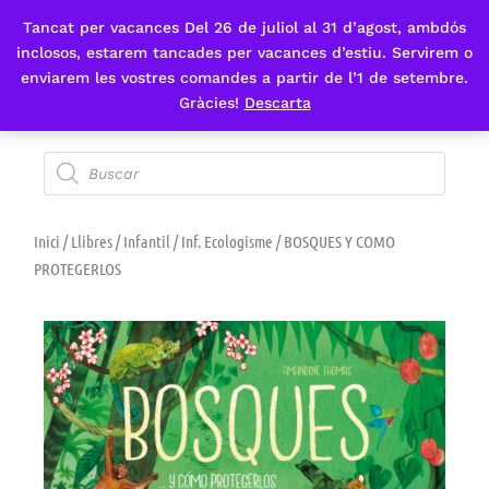
Tancat per vacances Del 26 de juliol al 31 d’agost, ambdós
Fes-te'n sòcia
inclosos, estarem tancades per vacances d’estiu. Servirem o
enviarem les vostres comandes a partir de l’1 de setembre.
Gràcies!
Descarta
Inici
/
Llibres
/
Infantil
/
Inf. Ecologisme
/ BOSQUES Y COMO
PROTEGERLOS