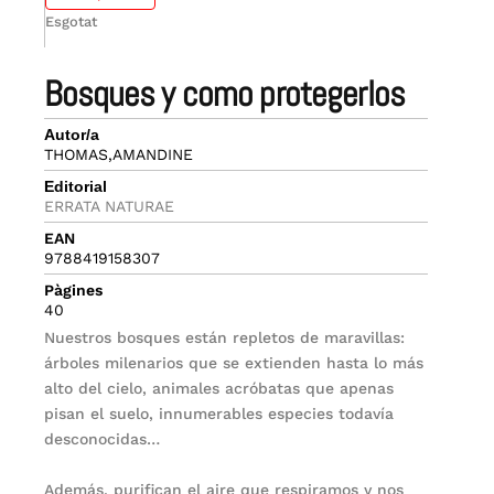
Esgotat
bosques y como protegerlos
Autor/a
THOMAS,AMANDINE
Editorial
ERRATA NATURAE
EAN
9788419158307
Pàgines
40
Nuestros bosques están repletos de maravillas:
árboles milenarios que se extienden hasta lo más
alto del cielo, animales acróbatas que apenas
pisan el suelo, innumerables especies todavía
desconocidas…
Además, purifican el aire que respiramos y nos