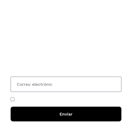
Subscriu-te
Vols estar al corrent dels actes i cursos que
organitzem i rebre les nostres recomanacions de
lectures? Subscriu-te al nostre butlletí i rebràs cada
15 dies una actualització amb totes les novetats
He acceptat i llegit la
política de privadesa
Enviar