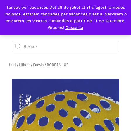
Tancat per vacances Del 26 de juliol al 31 d’agost, ambdós
Fes-te'n sòcia
inclosos, estarem tancades per vacances d’estiu. Servirem o
enviarem les vostres comandes a partir de l’1 de setembre.
Gràcies!
Descarta
Inici
/
Llibres
/
Poesia
/ BORDES, LOS