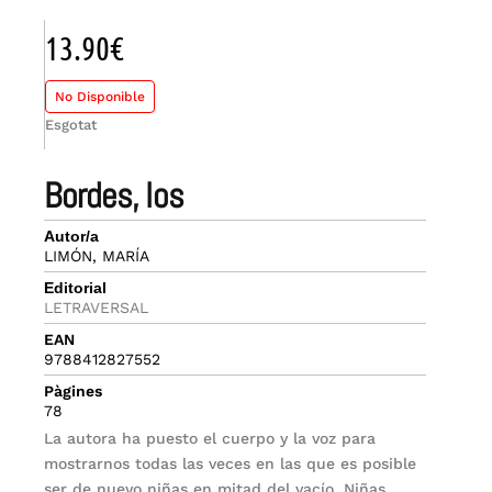
13.90
€
No Disponible
Esgotat
bordes, los
Autor/a
LIMÓN, MARÍA
Editorial
LETRAVERSAL
EAN
9788412827552
Pàgines
78
La autora ha puesto el cuerpo y la voz para
mostrarnos todas las veces en las que es posible
ser de nuevo niñas en mitad del vacío. Niñas