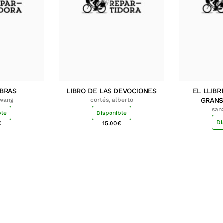
MBRAS
LIBRO DE LAS DEVOCIONES
EL LLIBR
hwang
cortés, alberto
GRANS
san
ble
Disponible
Di
€
15.00
€