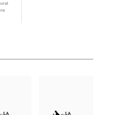
tural
ons