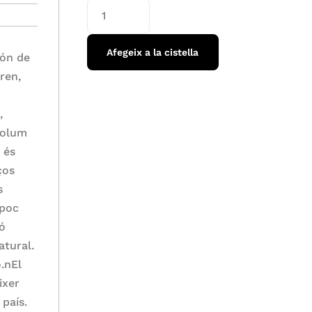
Afegeix a la cistella
món de
uren,
,
 volum
 és
ços
s
mpoc
nó
atural.
.nEl
ixer
 país.