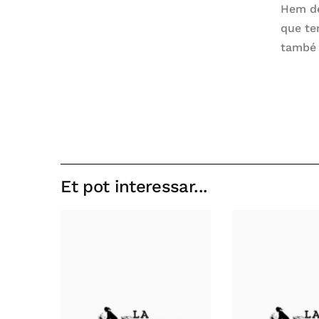
Hem de
que te
també 
Et pot interessar...