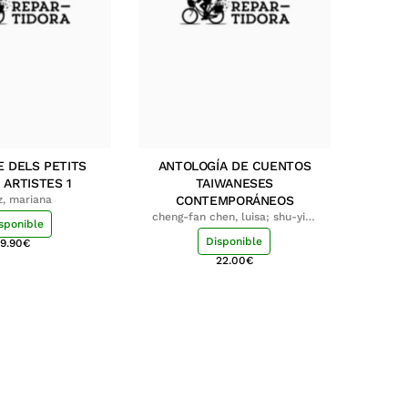
E DELS PETITS
ANTOLOGÍA DE CUENTOS
 ARTISTES 1
TAIWANESES
z, mariana
CONTEMPORÁNEOS
cheng-fan chen, luisa; shu-ying
sponible
chang, luisa
Disponible
9.90
€
22.00
€