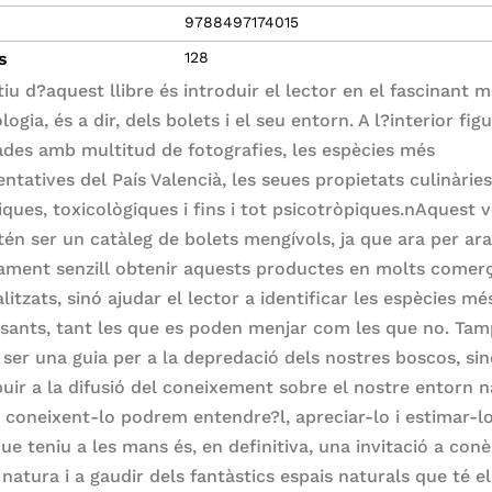
9788497174015
s
128
tiu d?aquest llibre és introduir el lector en el fascinant 
logia, és a dir, dels bolets i el seu entorn. A l?interior fig
trades amb multitud de fotografies, les espècies més
ntatives del País Valencià, les seues propietats culinàries
iques, toxicològiques i fins i tot psicotròpiques.nAquest
tén ser un catàleg de bolets mengívols, ja que ara per ara
vament senzill obtenir aquests productes en molts comer
litzats, sinó ajudar el lector a identificar les espècies mé
ssants, tant les que es poden menjar com les que no. Ta
 ser una guia per a la depredació dels nostres boscos, si
buir a la difusió del coneixement sobre el nostre entorn n
coneixent-lo podrem entendre?l, apreciar-lo i estimar-lo
que teniu a les mans és, en definitiva, una invitació a conè
natura i a gaudir dels fantàstics espais naturals que té el