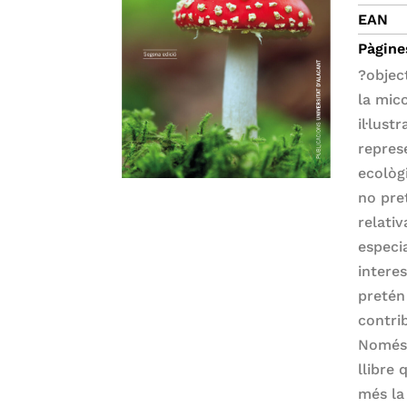
EAN
Pàgine
?objec
la mico
il·lus
represe
ecològ
no pre
relati
especia
intere
pretén
contri
Només 
llibre 
més la 