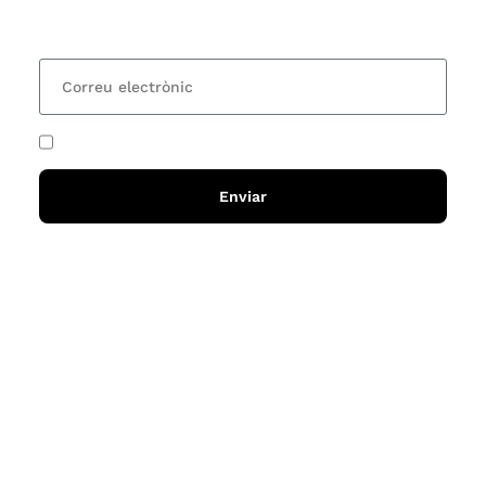
15 dies una actualització amb totes les novetats
He acceptat i llegit la
política de privadesa
Enviar