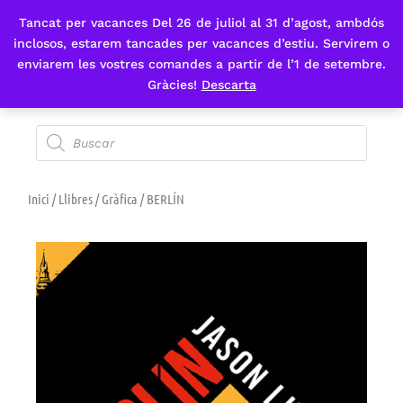
Tancat per vacances Del 26 de juliol al 31 d’agost, ambdós
Fes-te'n sòcia
inclosos, estarem tancades per vacances d’estiu. Servirem o
enviarem les vostres comandes a partir de l’1 de setembre.
Gràcies!
Descarta
Inici
/
Llibres
/
Gràfica
/ BERLÍN