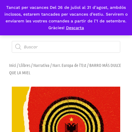
Tancat per vacances Del 26 de juliol al 31 d’agost, ambdós
Fes-te'n sòcia
inclosos, estarem tancades per vacances d’estiu. Servirem o
enviarem les vostres comandes a partir de l’1 de setembre.
Gràcies!
Descarta
Inici
/
Llibres
/
Narrativa
/
Narr. Europa de l'Est
/ BARRO MÁS DULCE
QUE LA MIEL