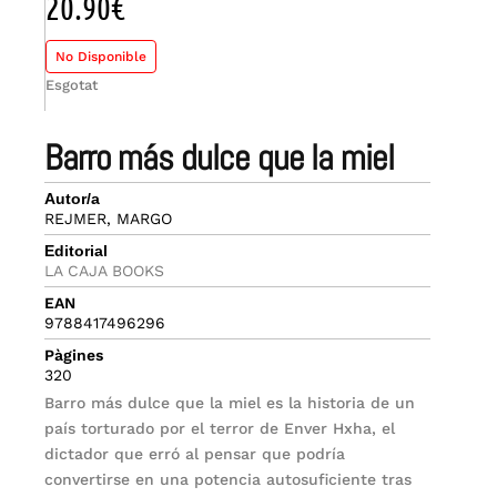
20.90
€
No Disponible
Esgotat
barro más dulce que la miel
Autor/a
REJMER, MARGO
Editorial
LA CAJA BOOKS
EAN
9788417496296
Pàgines
320
Barro más dulce que la miel es la historia de un
país torturado por el terror de Enver Hxha, el
dictador que erró al pensar que podría
convertirse en una potencia autosuficiente tras