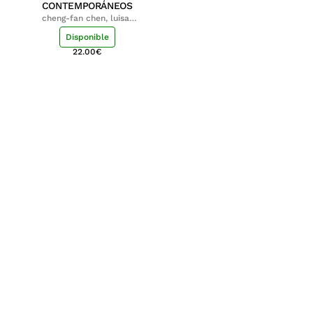
CONTEMPORÁNEOS
cheng-fan chen, luisa;
shu-ying chang, luisa
Disponible
22.00
€