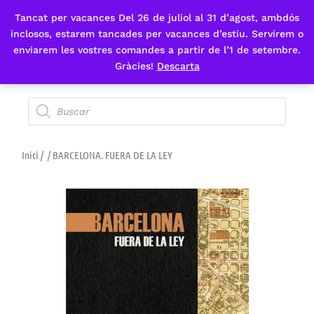
Tancat per vacances Del 26 de juliol al 31 d’agost, ambdós
Fes-te'n sòcia
inclosos, estarem tancades per vacances d’estiu. Servirem o
enviarem les vostres comandes a partir de l’1 de setembre.
Gràcies!
Descarta
Inici
/
/ BARCELONA. FUERA DE LA LEY