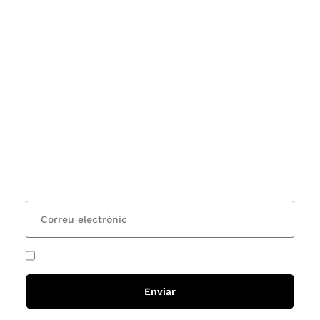
Subscriu-te
Vols estar al corrent dels actes i cursos que
organitzem i rebre les nostres recomanacions de
lectures? Subscriu-te al nostre butlletí i rebràs cada
15 dies una actualització amb totes les novetats
He acceptat i llegit la
política de privadesa
Enviar