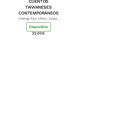
CUENTOS
TAIWANESES
CONTEMPORÁNEOS
cheng-fan chen, luisa;
shu-ying chang, luisa
Disponible
22.00
€