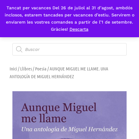
Tancat per vacances Del 26 de juliol al 31 d’agost, ambdós
Fes-te'n sòcia
inclosos, estarem tancades per vacances d’estiu. Servirem o
enviarem les vostres comandes a partir de l’1 de setembre.
Gràcies!
Descarta
Inici
/
Llibres
/
Poesia
/ AUNQUE MIGUEL ME LLAME. UNA
ANTOLOGÍA DE MIGUEL HERNÁNDEZ