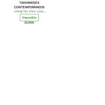
TAIWANESES
CONTEMPORÁNEOS
cheng-fan chen, luisa;
shu-ying chang, luisa
Disponible
22.00
€