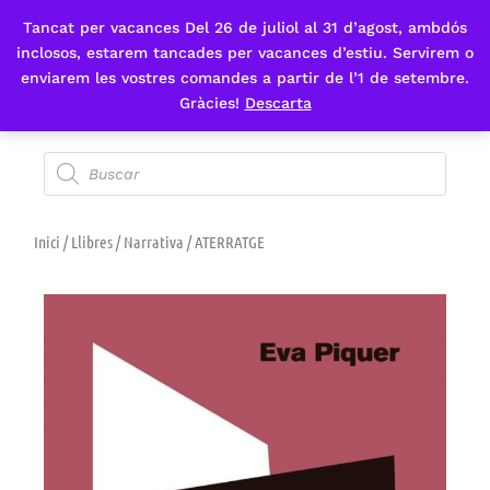
Tancat per vacances Del 26 de juliol al 31 d’agost, ambdós
Fes-te'n sòcia
inclosos, estarem tancades per vacances d’estiu. Servirem o
enviarem les vostres comandes a partir de l’1 de setembre.
Gràcies!
Descarta
Inici
/
Llibres
/
Narrativa
/ ATERRATGE