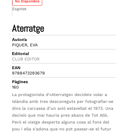
No Disponible
Esgotat
aterratge
Autor/a
PIQUER, EVA
Editorial
CLUB EDITOR
EAN
9788473293679
Pàgines
160
La protagonista d'»Aterratge» decideix volar a
Islàndia amb tres desconeguts per fotografiar-se
dins la carcassa d’un avió estavellat el 1973. Una
decisió que mai hauria pres abans de Tot Allò.
Però el viatge desperta alguna cosa al fons del
pou i ella s’adona que no pot passar-se el futur