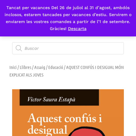
Tancat per vacances Del 26 de juliol al 31 d’agost, ambdós
Fes-te'n sòcia
inclosos, estarem tancades per vacances d’estiu. Servirem o
enviarem les vostres comandes a partir de l’1 de setembre.
Gràcies!
Descarta
Inici
/
Llibres
/
Assaig
/
Educació
/ AQUEST CONFÚS I DESIGUAL MÓN
EXPLICAT ALS JOVES