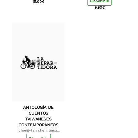
Disponible
15.00
€
9.90
€
ANTOLOGÍA DE
CUENTOS
TAIWANESES
CONTEMPORÁNEOS
cheng-fan chen, luisa;
shu-ying chang, luisa