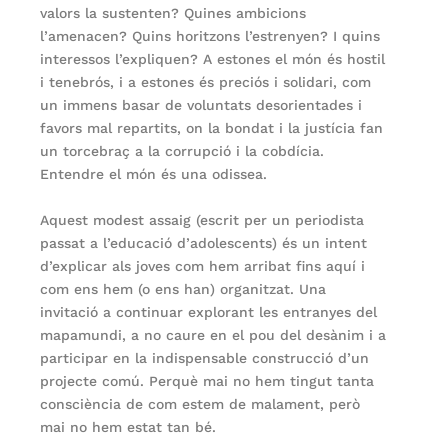
valors la sustenten? Quines ambicions
l’amenacen? Quins horitzons l’estrenyen? I quins
interessos l’expliquen? A estones el món és hostil
i tenebrós, i a estones és preciós i solidari, com
un immens basar de voluntats desorientades i
favors mal repartits, on la bondat i la justícia fan
un torcebraç a la corrupció i la cobdícia.
Entendre el món és una odissea.
Aquest modest assaig (escrit per un periodista
passat a l’educació d’adolescents) és un intent
d’explicar als joves com hem arribat fins aquí i
com ens hem (o ens han) organitzat. Una
invitació a continuar explorant les entranyes del
mapamundi, a no caure en el pou del desànim i a
participar en la indispensable construcció d’un
projecte comú. Perquè mai no hem tingut tanta
consciència de com estem de malament, però
mai no hem estat tan bé.