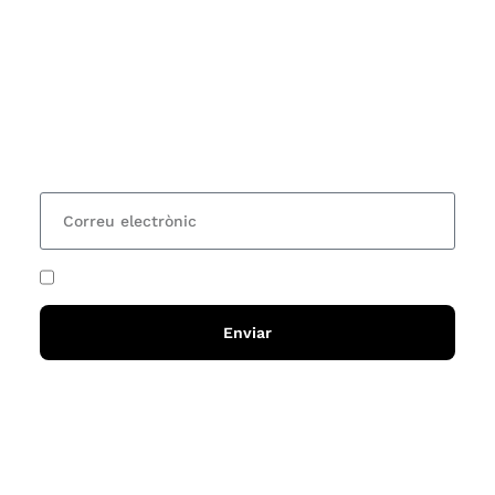
Subscriu-te
Vols estar al corrent dels actes i cursos que
organitzem i rebre les nostres recomanacions de
lectures? Subscriu-te al nostre butlletí i rebràs cada
15 dies una actualització amb totes les novetats
He acceptat i llegit la
política de privadesa
Enviar