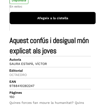
Disponible
En estoc
Afegeix a la cistella
aquest confús i desigual món
explicat als joves
Autor/a
SAURA ESTAPÀ, VÍCTOR
Editorial
OCTAEDRO
EAN
9788410282247
Pàgines
150
Quines forces fan moure la humanitat? Quins