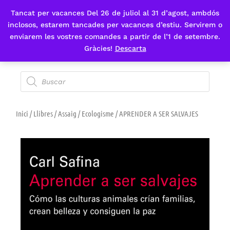
Tancat per vacances Del 26 de juliol al 31 d’agost, ambdós
Fes-te'n sòcia
inclosos, estarem tancades per vacances d’estiu. Servirem o
enviarem les vostres comandes a partir de l’1 de setembre.
Gràcies!
Descarta
Inici
/
Llibres
/
Assaig
/
Ecologisme
/ APRENDER A SER SALVAJES