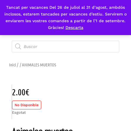
Tancat per vacances Del 26 de juliol al 31 d’agost, ambdós
Fes-te'n sòcia
inclosos, estarem tancades per vacances d’estiu. Servirem o
enviarem les vostres comandes a partir de l’1 de setembre.
Gràcies!
Descarta
Inici
/
/ ANIMALES MUERTOS
2.00
€
No Disponible
Esgotat