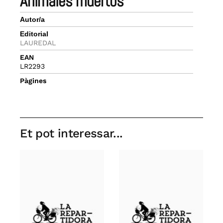
animales muertos
Autor/a
Editorial
LAUREDAL
EAN
LR2293
Pàgines
Et pot interessar...