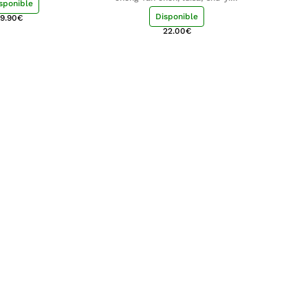
sponible
chang, luisa
Disponible
9.90
€
22.00
€