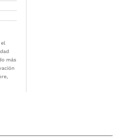
 el
idad
ado más
ivación
ore,