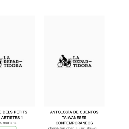
E DELS PETITS
ANTOLOGÍA DE CUENTOS
 ARTISTES 1
TAIWANESES
z, mariana
CONTEMPORÁNEOS
cheng-fan chen, luisa; shu-ying