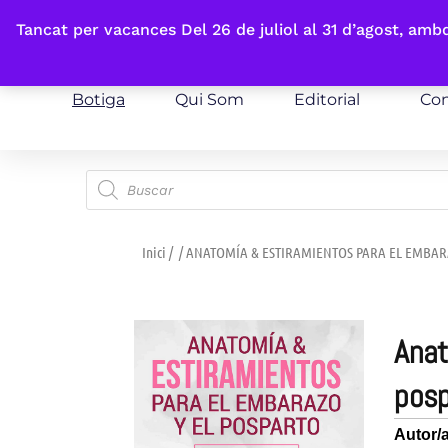
Fes-te'n sòcia
Tancat per vacances Del 26 de juliol al 31 d’agost, am
Botiga
Qui Som
Editorial
Con
Inici
/
/ ANATOMÍA & ESTIRAMIENTOS PARA EL EMBAR
anatomía & estiramientos para el embarazo y el
posp
Autor/