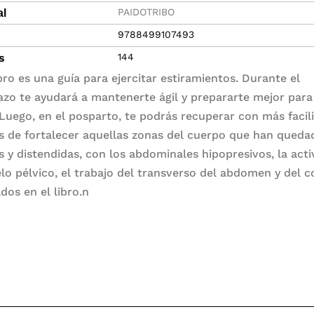
PAIDOTRIBO
al
9788499107493
s
144
bro es una guía para ejercitar estiramientos. Durante el
zo te ayudará a mantenerte ágil y prepararte mejor para
 Luego, en el posparto, te podrás recuperar con más facil
 de fortalecer aquellas zonas del cuerpo que han qued
as y distendidas, con los abdominales hipopresivos, la act
elo pélvico, el trabajo del transverso del abdomen y del c
dos en el libro.n