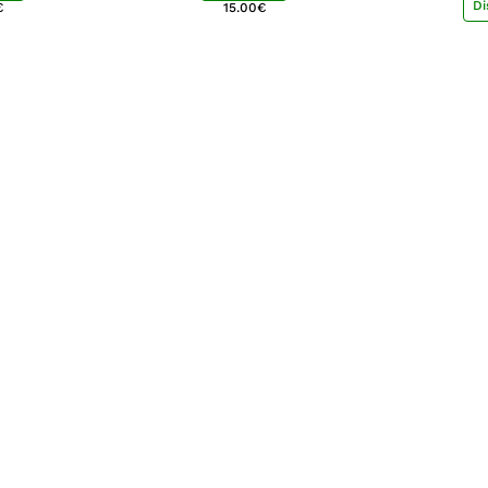
Di
€
15.00
€