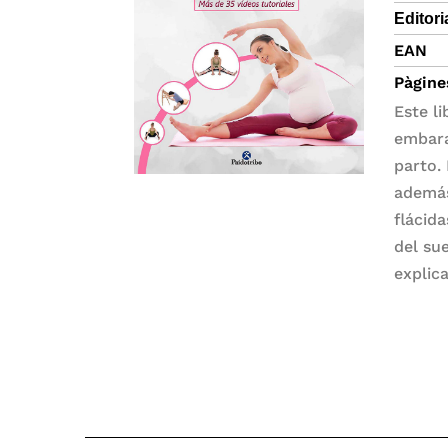
Editori
EAN
Pàgine
Este li
embara
parto.
además
flácid
del su
explica