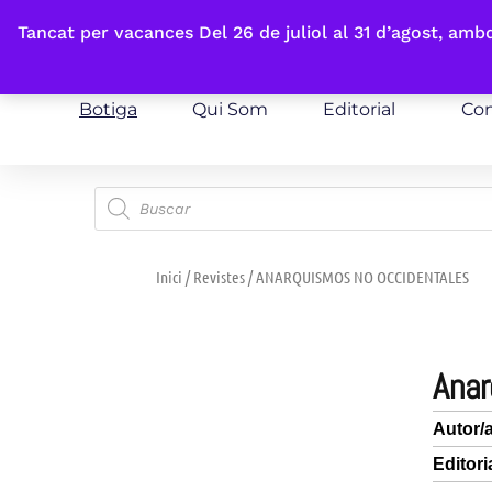
Fes-te'n sòcia
Tancat per vacances Del 26 de juliol al 31 d’agost, am
Botiga
Qui Som
Editorial
Con
Inici
/
Revistes
/ ANARQUISMOS NO OCCIDENTALES
ana
Autor/
Editori