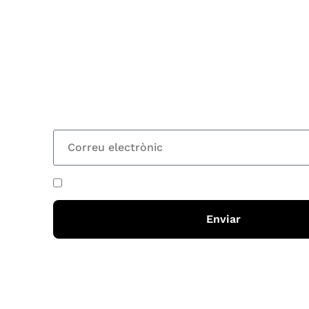
Subscriu-te
Vols estar al corrent dels actes i cursos que or
rebre les nostres recomanacions de lectures? S
nostre butlletí i rebràs cada 15 dies una actual
totes les novetats
He acceptat i llegit la
política de privadesa
Enviar