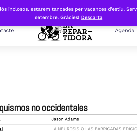
bdós inclosos, estarem tancades per vacances d’estiu. Serv
setembre. Gràcies!
Descarta
tacte
Agenda
rquismos no occidentales
Jason Adams
a
LA NEUROSIS O LAS BARRICADAS EDICI
al