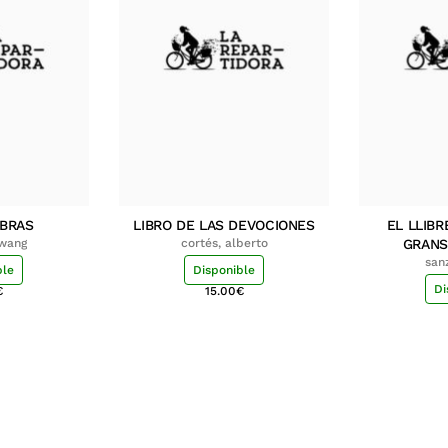
MBRAS
LIBRO DE LAS DEVOCIONES
EL LLIBR
hwang
cortés, alberto
GRANS
san
ble
Disponible
Di
€
15.00
€