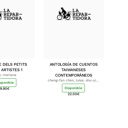
E DELS PETITS
ANTOLOGÍA DE CUENTOS
 ARTISTES 1
TAIWANESES
z, mariana
CONTEMPORÁNEOS
cheng-fan chen, luisa; shu-ying
sponible
chang, luisa
Disponible
9.90
€
22.00
€