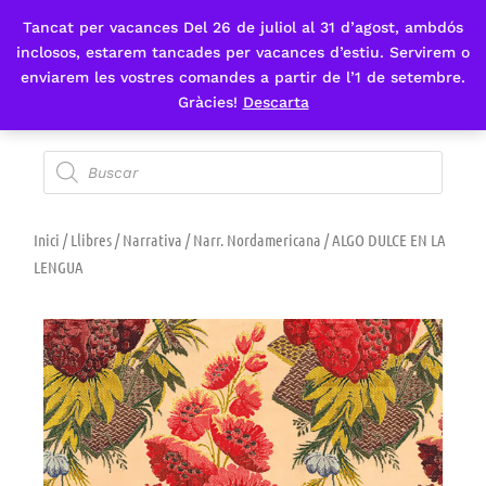
Tancat per vacances Del 26 de juliol al 31 d’agost, ambdós
Fes-te'n sòcia
inclosos, estarem tancades per vacances d’estiu. Servirem o
enviarem les vostres comandes a partir de l’1 de setembre.
Gràcies!
Descarta
Inici
/
Llibres
/
Narrativa
/
Narr. Nordamericana
/ ALGO DULCE EN LA
LENGUA