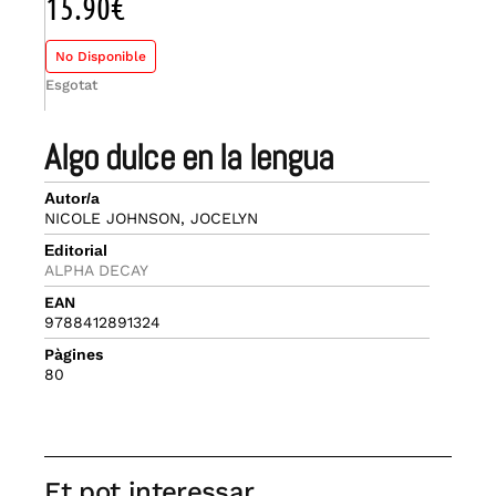
15.90
€
No Disponible
Esgotat
algo dulce en la lengua
Autor/a
NICOLE JOHNSON, JOCELYN
Editorial
ALPHA DECAY
EAN
9788412891324
Pàgines
80
Et pot interessar...