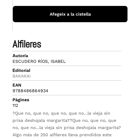
Afegeix a la cistella
alfileres
Autor/a
ESCUDERO RÍOS, ISABEL
Editorial
BAKAKAI
EAN
9788486864934
Pàgines
112
?Que no, que no, que no, que no…la vieja sin
prisa deshojala margarita??Que no, que no, que
no, que no…la vieja sin prisa deshojala margarita?
Algo más de 250 alfileres lleva prendidos este