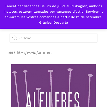
Tancat per vacances Del 26 de juliol al 31 d’agost, ambdós
Fes-te'n sòcia
inclosos, estarem tancades per vacances d’estiu. Servirem o
enviarem les vostres comandes a partir de l’1 de setembre.
Gràcies!
Descarta
Inici
/
Llibres
/
Poesia
/ ALFILERES