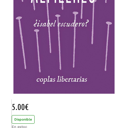
5.00
€
Disponible
En estoc