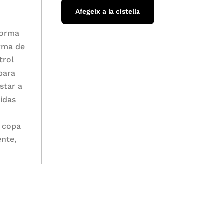
Afegeix a la cistella
forma
orma de
trol
para
star a
bidas
a copa
ente,