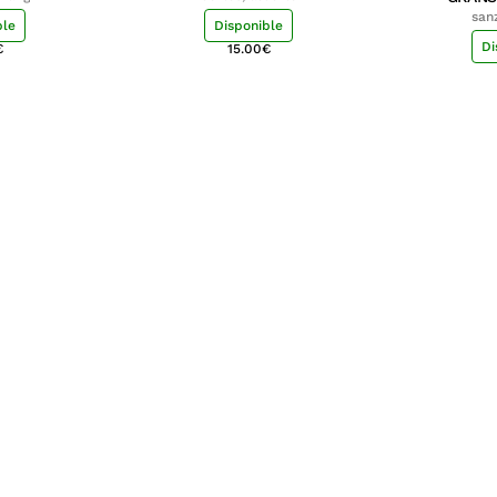
san
ble
Disponible
Di
€
15.00
€