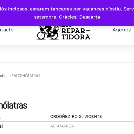
bdós inclosos, estarem tancades per vacances d’estiu. Serv
setembre. Gràcies!
Descarta
tacte
Agenda
pologia
/ ALCOHÓLATRAS
ohólatras
ORDOÑEZ ROIG, VICENTE
a
ALTAMAREA
al