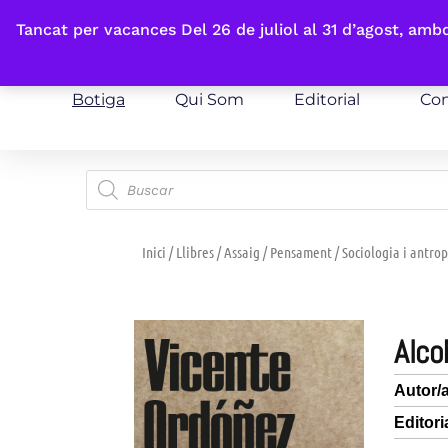
Fes-te'n sòcia
Tancat per vacances Del 26 de juliol al 31 d’agost, am
Botiga
Qui Som
Editorial
Con
Inici
/
Llibres
/
Assaig
/
Pensament
/
Sociologia i antro
alc
Autor/
Editori