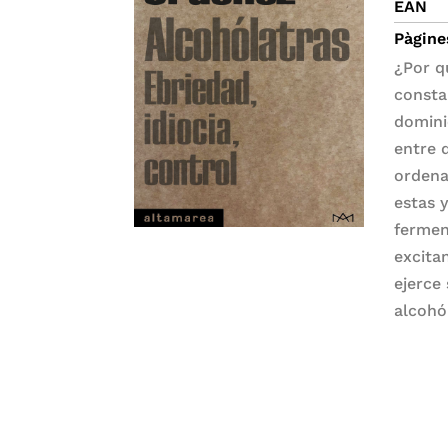
EAN
Pàgine
¿Por q
consta
domini
entre 
ordena
estas 
fermen
excita
ejerce
alcohó