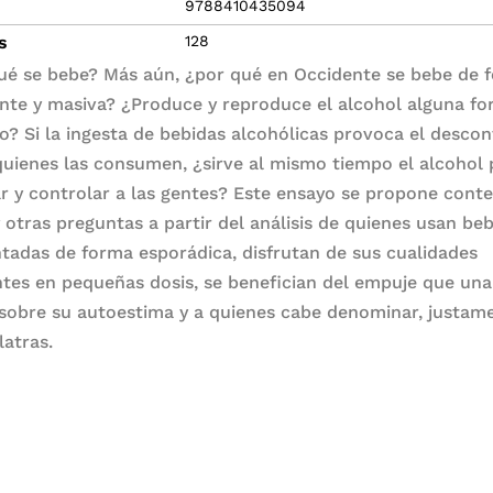
9788410435094
s
128
ué se bebe? Más aún, ¿por qué en Occidente se bebe de 
nte y masiva? ¿Produce y reproduce el alcohol alguna f
o? Si la ingesta de bebidas alcohólicas provoca el descon
quienes las consumen, ¿sirve al mismo tiempo el alcohol 
r y controlar a las gentes? Este ensayo se propone conte
y otras preguntas a partir del análisis de quienes usan be
tadas de forma esporádica, disfrutan de sus cualidades
ntes en pequeñas dosis, se benefician del empuje que un
 sobre su autoestima y a quienes cabe denominar, justam
latras.