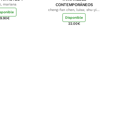
z, mariana
CONTEMPORÁNEOS
cheng-fan chen, luisa; shu-ying
sponible
chang, luisa
Disponible
9.90
€
22.00
€