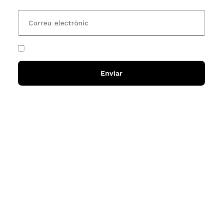
He acceptat i llegit la
política de privadesa
Enviar