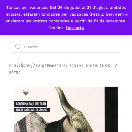
Tancat per vacances Del 26 de juliol al 31 d’agost, ambdós
Fes-te'n sòcia
inclosos, estarem tancades per vacances d’estiu. Servirem o
enviarem les vostres comandes a partir de l’1 de setembre.
Gràcies!
Descarta
Inici
/
Llibres
/
Assaig
/
Pensament
/
Teoria Politica
/ AL COR DE LA
BÈSTIA