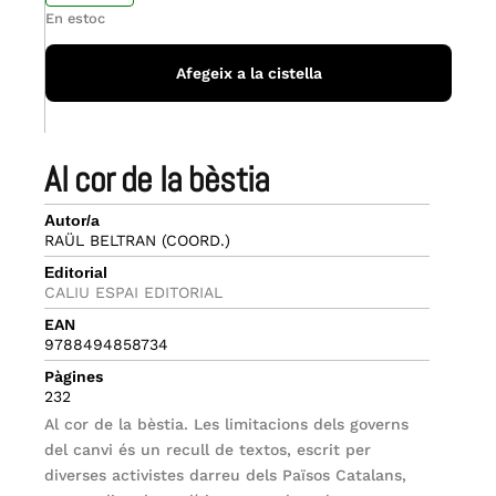
En estoc
Afegeix a la cistella
al cor de la bèstia
Autor/a
RAÜL BELTRAN (COORD.)
Editorial
CALIU ESPAI EDITORIAL
EAN
9788494858734
Pàgines
232
Al cor de la bèstia. Les limitacions dels governs
del canvi és un recull de textos, escrit per
diverses activistes darreu dels Països Catalans,