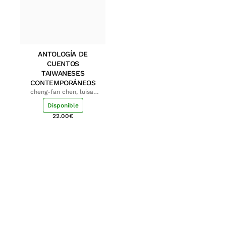
ANTOLOGÍA DE
CUENTOS
TAIWANESES
CONTEMPORÁNEOS
cheng-fan chen, luisa;
shu-ying chang, luisa
Disponible
22.00
€