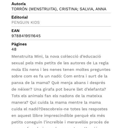
Autor/a
TORRÓN (MENSTRUITA), CRISTINA; SALVIA, ANNA
Editorial
PENGUIN KIDS
EAN
9788419511645
Pàgines
48
Menstruita Mini, la nova col·lecció d’educació
sexual pels més petits de les autores de La regla
mola Els nens i les nenes tenen moltes preguntes
sobre com es fa un nadó: Com entra i surt de la
panxa de la mama? Què menja abans i després
de néixer? Una girafa pot beure llet d’elefanta?
Tots els animals fan els nadons de la mateixa
manera? Qui cuida la mama mentre la mama
cuida el nadó?Descobreix-ne totes les respostes
en aquest llibre imprescindible perquè els més
petits coneguin l’increïble i meravellós procés de