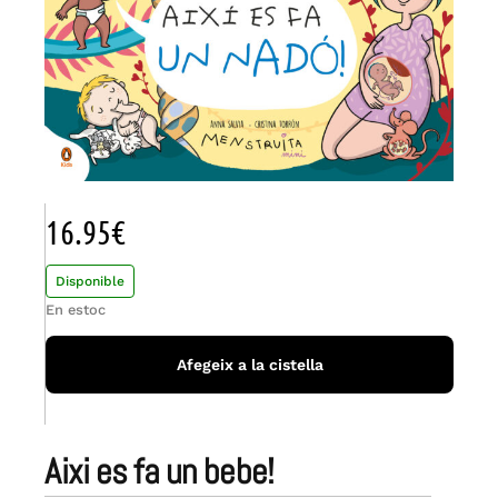
16.95
€
Disponible
En estoc
Afegeix a la cistella
aixi es fa un bebe!