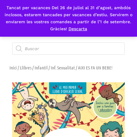
Tancat per vacances Del 26 de juliol al 31 d’agost, ambdós
Fes-te'n sòcia
inclosos, estarem tancades per vacances d’estiu. Servirem o
enviarem les vostres comandes a partir de l’1 de setembre.
Gràcies!
Descarta
Inici
/
Llibres
/
Infantil
/
Inf. Sexualitat
/ AIXI ES FA UN BEBE!