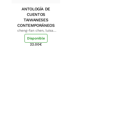
ANTOLOGÍA DE
CUENTOS
TAIWANESES
CONTEMPORÁNEOS
cheng-fan chen, luisa;
shu-ying chang, luisa
Disponible
22.00
€