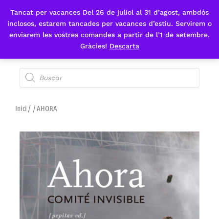
Tancat per vacances Del 26 de juliol al 31 d’agost, ambdós
Fes-te'n sòcia
inclosos, estarem tancades per vacances d’estiu. Servirem o
enviarem les vostres comandes a partir de l’1 de setembre.
Gràcies!
Descarta
Inici
/
/ AHORA