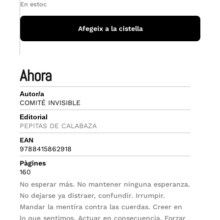
En estoc
Afegeix a la cistella
ahora
Autor/a
COMITÉ INVISIBLE
Editorial
PEPITAS DE CALABAZA
EAN
9788415862918
Pàgines
160
No esperar más. No mantener ninguna esperanza.
No dejarse ya distraer, confundir. Irrumpir.
Mandar la mentira contra las cuerdas. Creer en
lo que sentimos. Actuar en consecuencia. Forzar