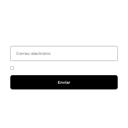
Vols estar al corrent dels actes i cursos que
organitzem i rebre les nostres recomanacions de
lectures? Subscriu-te al nostre butlletí i rebràs cada
15 dies una actualització amb totes les novetats
He acceptat i llegit la
política de privadesa
Enviar