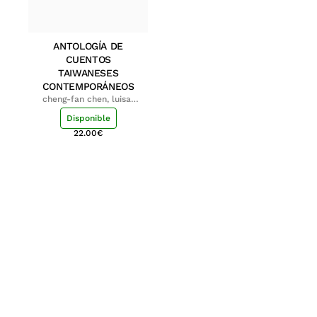
ANTOLOGÍA DE
CUENTOS
TAIWANESES
CONTEMPORÁNEOS
cheng-fan chen, luisa;
shu-ying chang, luisa
Disponible
22.00
€