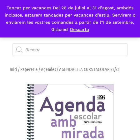
Tancat per vacances Del 26 de juliol al 31 d’agost, ambdós
Fes-te'n sòcia
inclosos, estarem tancades per vacances d’estiu. Servirem o
enviarem les vostres comandes a partir de l’1 de setembre.
Gràcies!
Descarta
Inici
/
Papereria
/
Agendes
/ AGENDA LILA CURS ESCOLAR 25/26