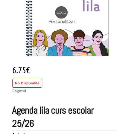
6.75
€
No Disponible
Esgotat
agenda lila curs escolar
25/26