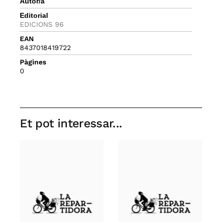
Autor/a
Editorial
EDICIONS 96
EAN
8437018419722
Pàgines
0
Et pot interessar...