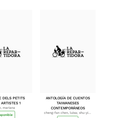
E DELS PETITS
ANTOLOGÍA DE CUENTOS
 ARTISTES 1
TAIWANESES
z, mariana
CONTEMPORÁNEOS
cheng-fan chen, luisa; shu-ying
sponible
chang, luisa