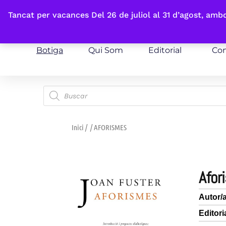
Fes-te'n sòcia
Tancat per vacances Del 26 de juliol al 31 d’agost, am
Botiga
Qui Som
Editorial
Con
Inici
/
/ AFORISMES
afo
Autor/
Editori