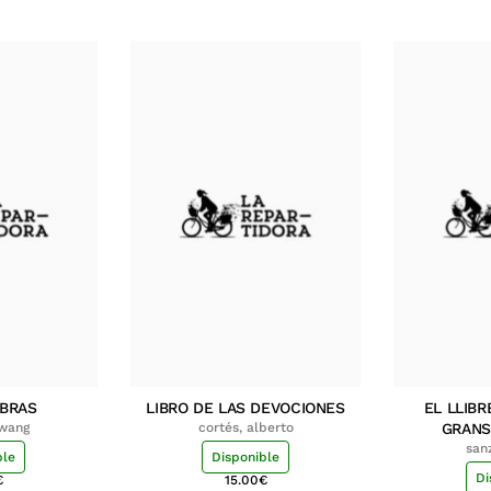
MBRAS
LIBRO DE LAS DEVOCIONES
EL LLIBR
hwang
cortés, alberto
GRANS
san
ble
Disponible
Di
€
15.00
€