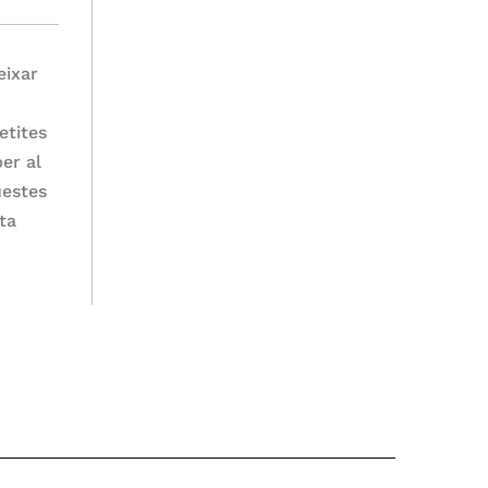
eixar
etites
er al
uestes
ota