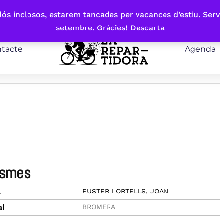
bdós inclosos, estarem tancades per vacances d’estiu. Serv
setembre. Gràcies!
Descarta
tacte
Agenda
rismes
FUSTER I ORTELLS, JOAN
a
BROMERA
al