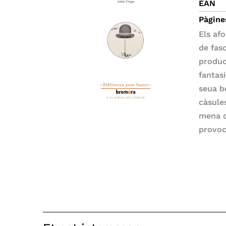
EAN
Pàgine
Els af
de fas
produc
fantas
seua be
càsules
mena d
provoc