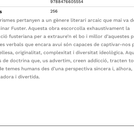
9788476605554
s
256
orismes pertanyen a un gènere literari arcaic que mai va d
cinar Fuster. Aquesta obra escorcolla exhaustivament la
ció fusteriana per a extraure’n el bo i millor d’aquestes p
ies verbals que encara avui són capaces de captivar-nos p
llesa, originalitat, complexitat i diversitat ideològica. Aq
 de doctrina que, us advertim, creen addicció, tracten t
e temes humans des d’una perspectiva sincera i, alhora,
adora i divertida.