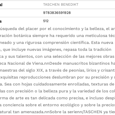
TASCHEN BENEDIKT
al
9783836591928
s
512
búsqueda del placer por el conocimiento y la belleza, el a
stración botánica siempre ha requerido una meticulosa té
ineado y una rigurosa comprensión científica. Esta nueva
n, que incluye nuevas imágenes, repasa toda la tradición
ca y sus talentos, con una selección de las mejores obras
teca Nacional de Viena.nnDesde manuscritos bizantinos h
aestras del siglo XIX, a través de peonías, lirios y crisan
exquisitas reproducciones deslumbran por su precisión y 
ca. Sea con hojas cuidadosamente enrolladas, texturas de
as con precisión o la belleza pura y la variedad de los co
orma de arte es tan delicada como precisa, e incluso desp
a conciencia sobre el entorno ecológico y sobre la precio
natural tan amenazada.nnSobre la serienn¡TASCHEN ya ti