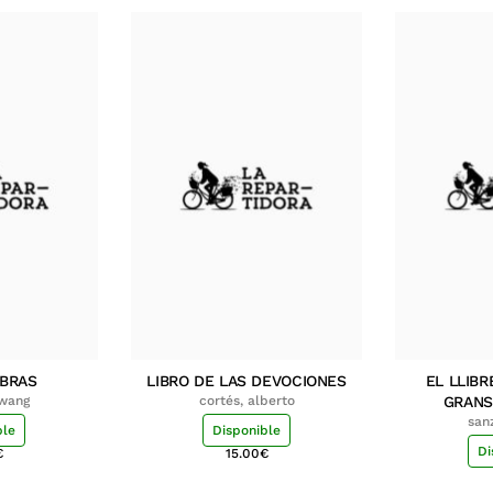
MBRAS
LIBRO DE LAS DEVOCIONES
EL LLIBR
hwang
cortés, alberto
GRANS
san
ble
Disponible
Di
€
15.00
€