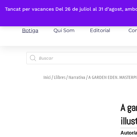
Fes-te'n sòcia
Tancat per vacances Del 26 de juliol al 31 d’agost, am
Botiga
Qui Som
Editorial
Con
Inici
/
Llibres
/
Narrativa
/ A GARDEN EDEN. MASTERPIE
a garden eden. masterpieces of botanical
illus
Autor/