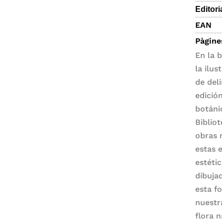
Editori
EAN
Pàgine
En la 
la ilu
de del
edició
botáni
Biblio
obras m
estas 
estéti
dibujad
esta f
nuestr
flora 