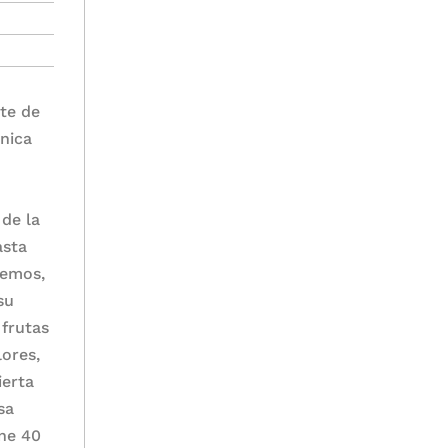
rte de
cnica
 de la
asta
temos,
su
 frutas
lores,
ierta
sa
ene 40