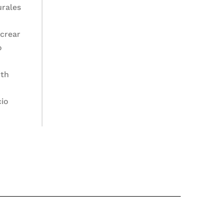
urales
 crear
o
0th
cio