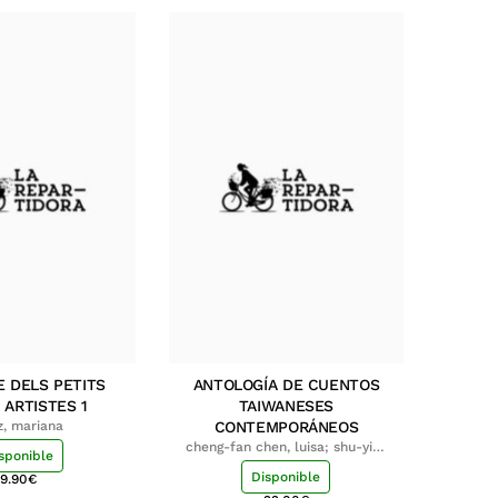
E DELS PETITS
ANTOLOGÍA DE CUENTOS
 ARTISTES 1
TAIWANESES
z, mariana
CONTEMPORÁNEOS
cheng-fan chen, luisa; shu-ying
sponible
chang, luisa
Disponible
9.90
€