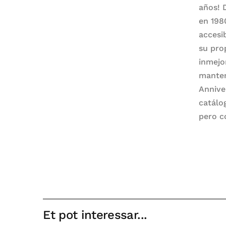
años! 
en 198
accesi
su pro
inmejo
manten
Annive
catálo
pero c
Et pot interessar...