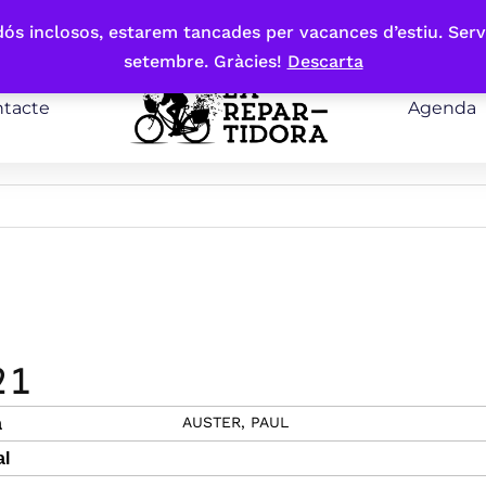
bdós inclosos, estarem tancades per vacances d’estiu. Serv
setembre. Gràcies!
Descarta
tacte
Agenda
2 1
AUSTER, PAUL
a
al