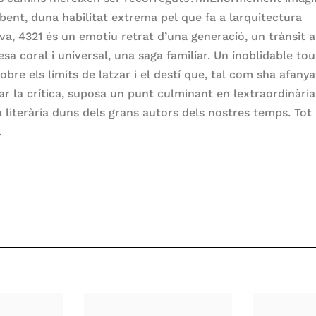
bent, duna habilitat extrema pel que fa a larquitectura
va, 4321 és un emotiu retrat d’una generació, un trànsit a
sa coral i universal, una saga familiar. Un inoblidable tou
obre els límits de latzar i el destí que, tal com sha afanya
ar la crítica, suposa un punt culminant en lextraordinària
a literària duns dels grans autors dels nostres temps. Tot
.