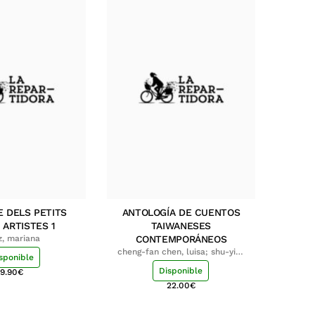
E DELS PETITS
ANTOLOGÍA DE CUENTOS
 ARTISTES 1
TAIWANESES
z, mariana
CONTEMPORÁNEOS
cheng-fan chen, luisa; shu-ying
sponible
chang, luisa
Disponible
9.90
€
22.00
€