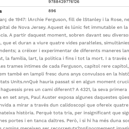
9788429776126
s
896
rç de 1947: lArchie Ferguson, fill de lStanley i la Rose, n
pital de Nova Jersey. Aquest és lúnic fet immutable en la
ncia. A partir daquest moment, sobren davant seu diverso
 que el duran a viure quatre vides paral·leles, simultànies
ndents; a créixer i experimentar de diferents maneres la
at, la família, lart, la política i fins i tot la mort. I a través
les trames íntimes de cada Ferguson, capítol rere capítol
em també en lampli fresc duns anys convulsos en la histò
stats Units.nnQuè hauria passat si en algun moment cruci
a haguessis pres un camí diferent? A 4321, la seva primera
la en set anys, Paul Auster exposa algunes daquestes qües
nvida a mirar a través dun calidoscopi que ofereix quatre
ateixa història. Perquè tota tria, per insignificant que sig
es portes i en tanca daltres. Però, i si hi ha més duna sor
ls camins mereixen ser recorreguts?nnEnormement imagi