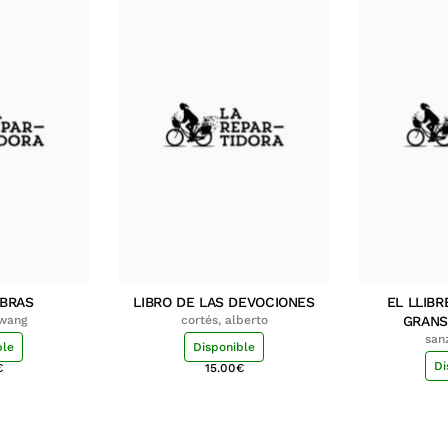
MBRAS
LIBRO DE LAS DEVOCIONES
EL LLIBR
hwang
cortés, alberto
GRANS
san
ble
Disponible
Di
€
15.00
€