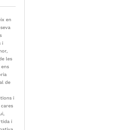
eix en
 seva
s
 i
mor,
 de les
, ens
ria
al de
tions i
 cares
ui,
tida i
nativa