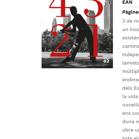
EAN
Pàgine
3 de ma
un hos
existè
camins,
indepe
lamist
múltip
endins
dels E
la vid
novel·
ens co
duna m
obre un
tots e