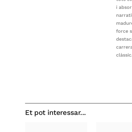
i absor
narrati
madure
force s
destac
carrer
clàssic
Et pot interessar...