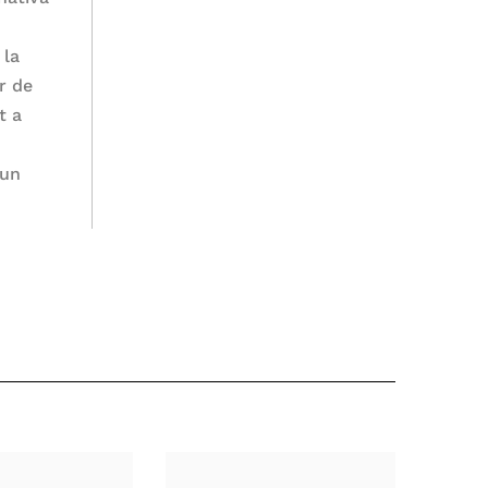
 la
r de
t a
 un