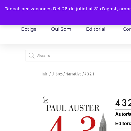
Fes-te'n sòcia
Tancat per vacances Del 26 de juliol al 31 d’agost, am
Botiga
Qui Som
Editorial
Con
Inici
/
Llibres
/
Narrativa
/ 4 3 2 1
4 3 
Autor/
Editori