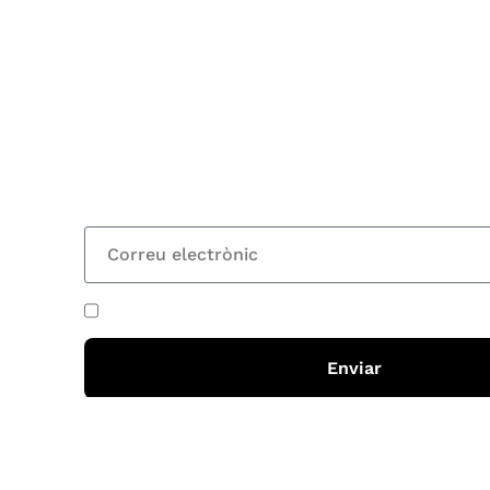
Subscriu-te
Vols estar al corrent dels actes i cursos que or
rebre les nostres recomanacions de lectures? S
nostre butlletí i rebràs cada 15 dies una actual
totes les novetats
He acceptat i llegit la
política de privadesa
Enviar