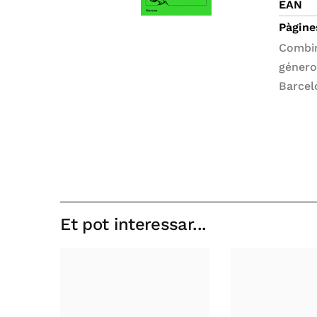
EAN
Pàgine
Combin
géneros
Barcel
Et pot interessar...