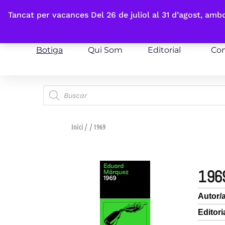
Fes-te'n sòcia
Tancat per vacances Del 26 de juliol al 31 d’agost, am
Botiga
Qui Som
Editorial
Con
Inici
/
/ 1969
196
Autor/
Editori