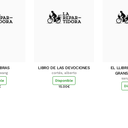
MBRAS
LIBRO DE LAS DEVOCIONES
EL LLIBR
hwang
cortés, alberto
GRANS
san
ble
Disponible
Di
€
15.00
€