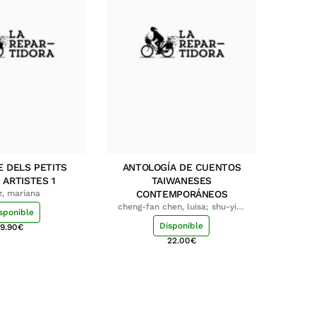
E DELS PETITS
ANTOLOGÍA DE CUENTOS
 ARTISTES 1
TAIWANESES
z, mariana
CONTEMPORÁNEOS
cheng-fan chen, luisa; shu-ying
sponible
chang, luisa
Disponible
9.90
€
22.00
€