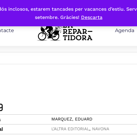
bdós inclosos, estarem tancades per vacances d’estiu. Serv
setembre. Gràcies!
Descarta
tacte
Agenda
9
MARQUEZ, EDUARD
a
L’ALTRA EDITORIAL
,
NAVONA
al