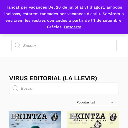
Tancat per vacances Del 26 de juliol al 31 d’agost, ambdós
Fes-te'n sòcia
inclosos, estarem tancades per vacances d’estiu. Servirem o
enviarem les vostres comandes a partir de l’1 de setembre.
Gràcies!
Descarta
VIRUS EDITORIAL (LA LLEVIR)
Sort Products