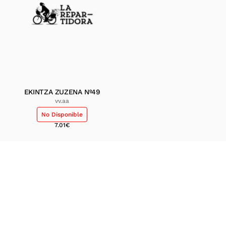
EKINTZA ZUZENA Nº49
vv.aa
No Disponible
7.01
€