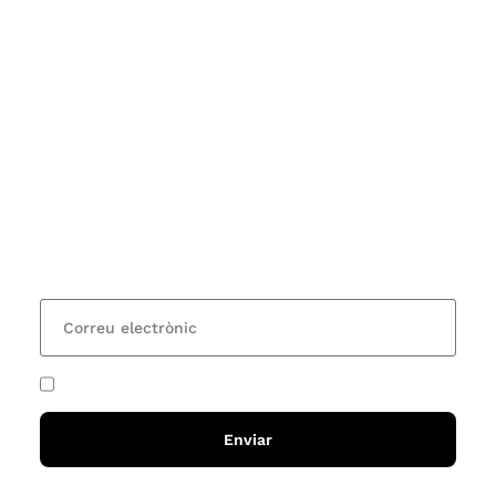
Subscriu-te
Vols estar al corrent dels actes i cursos que
organitzem i rebre les nostres recomanacions de
lectures? Subscriu-te al nostre butlletí i rebràs cada
15 dies una actualització amb totes les novetats
He acceptat i llegit la
política de privadesa
Enviar