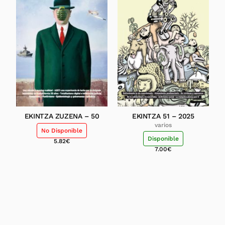
EKINTZA ZUZENA – 50
EKINTZA 51 – 2025
varios
No Disponible
Disponible
5.82
€
7.00
€