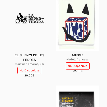
EL SILENCI DE LES
ABISME
PEDRES
viadel, francesc
martínez amorós, juli
No Disponible
No Disponible
22.00
€
20.00
€