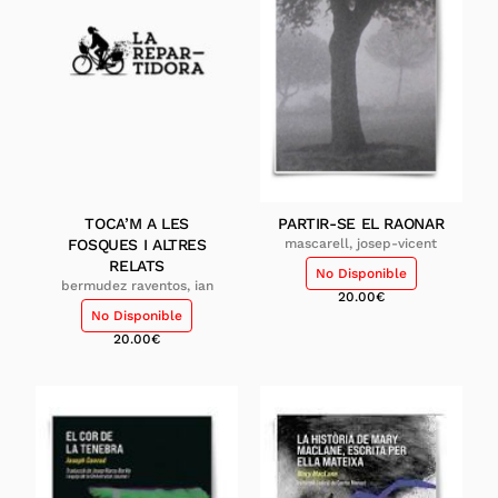
TOCA’M A LES
PARTIR-SE EL RAONAR
FOSQUES I ALTRES
mascarell, josep-vicent
RELATS
No Disponible
bermudez raventos, ian
20.00
€
No Disponible
20.00
€