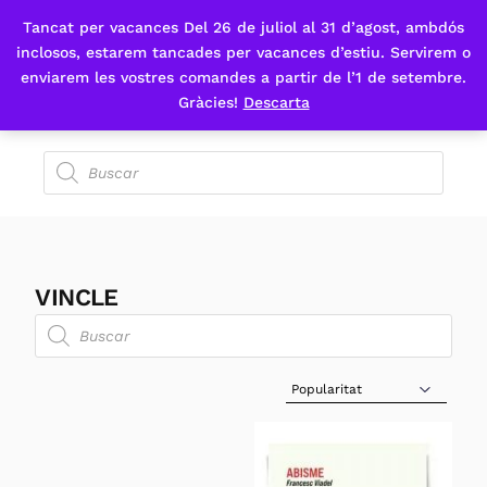
Tancat per vacances Del 26 de juliol al 31 d’agost, ambdós
Fes-te'n sòcia
inclosos, estarem tancades per vacances d’estiu. Servirem o
enviarem les vostres comandes a partir de l’1 de setembre.
Gràcies!
Descarta
VINCLE
Sort Products