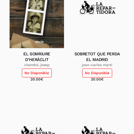
EL SOMRIURE
SOBRETOT QUE PERDA
D’HERÀCLIT
EL MADRID
chambó, josep
joan-carles martí
No Disponible
No Disponible
20.00
€
20.00
€