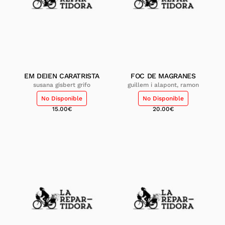
EM DEIEN CARATRISTA
FOC DE MAGRANES
susana gisbert grifo
guillem i alapont, ramon
No Disponible
No Disponible
15.00
€
20.00
€