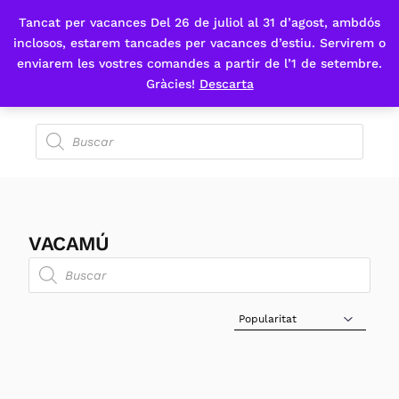
Tancat per vacances Del 26 de juliol al 31 d’agost, ambdós
Fes-te'n sòcia
inclosos, estarem tancades per vacances d’estiu. Servirem o
enviarem les vostres comandes a partir de l’1 de setembre.
Gràcies!
Descarta
VACAMÚ
Sort Products