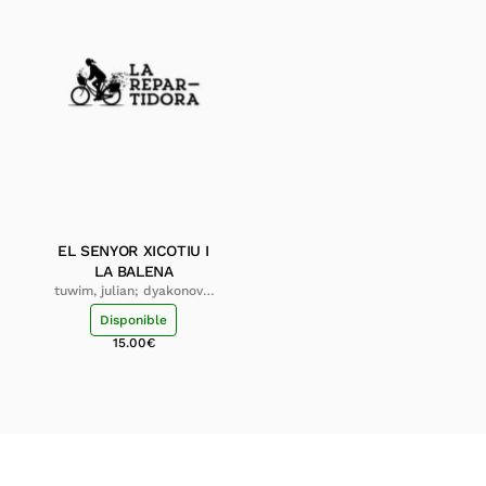
EL SENYOR XICOTIU I
LA BALENA
tuwim, julian; dyakonova,
xenia
Disponible
15.00
€