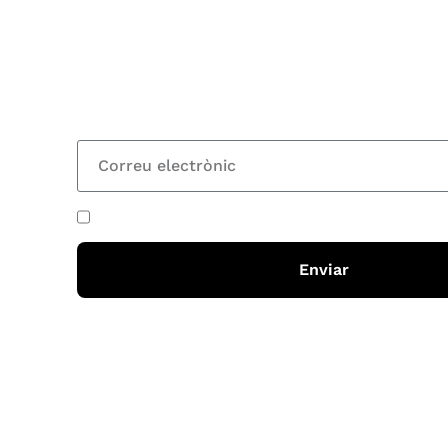
Vols estar al corrent dels actes i cursos que or
rebre les nostres recomanacions de lectures? S
nostre butlletí i rebràs cada 15 dies una actual
totes les novetats
He acceptat i llegit la
política de privadesa
Enviar