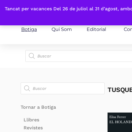
Fes-te'n sòcia
Tancat per vacances Del 26 de juliol al 31 d’agost, am
Botiga
Qui Som
Editorial
Con
TUSQUE
Tornar a Botiga
Llibres
Revistes