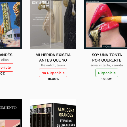
LANDÉS
MI HERIDA EXISTÍA
SOY UNA TONTA
 elisa
ANTES QUE YO
POR QUERERTE
llevadot, laura
sosa villada, camila
ponible
No Disponible
Disponible
00
€
19.00
€
18.00
€