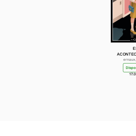
E
ACONTEC
ernaux
Dispo
17.