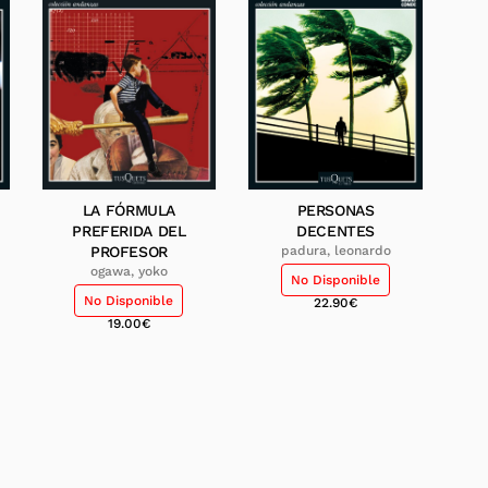
LA FÓRMULA
PERSONAS
PREFERIDA DEL
DECENTES
PROFESOR
padura, leonardo
ogawa, yoko
No Disponible
No Disponible
22.90
€
19.00
€