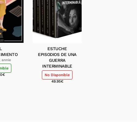
L
ESTUCHE
IMIENTO
EPISODIOS DE UNA
, annie
GUERRA
INTERMINABLE
nible
00
€
No Disponible
49.95
€