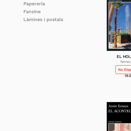
Papereria
Fanzine
Làmines i postals
EL HO
ferrer,
No Dis
19.