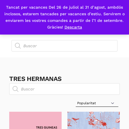
Tancat per vacances Del 26 de juliol al 31 d’agost, ambdós
Fes-te'n sòcia
inclosos, estarem tancades per vacances d’estiu. Servirem o
enviarem les vostres comandes a partir de l’1 de setembre.
Gràcies!
Descarta
TRES HERMANAS
Sort Products