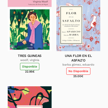
TRES GUINEAS
UNA FLOR EN EL
woolf, virginia
ASFALTO
barba gómez, eduardo
Disponible
No Disponible
22.95
€
25.00
€