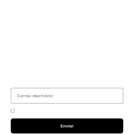
Subscriu-te
Vols estar al corrent dels actes i cursos que
organitzem i rebre les nostres recomanacions de
lectures? Subscriu-te al nostre butlletí i rebràs cada
15 dies una actualització amb totes les novetats
He acceptat i llegit la
política de privadesa
Enviar