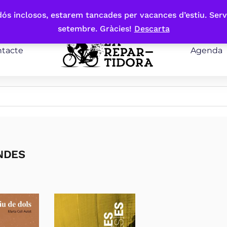
bdós inclosos, estarem tancades per vacances d’estiu. Serv
setembre. Gràcies!
Descarta
tacte
Agenda
NDES