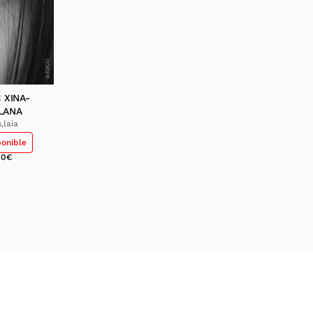
 XINA-
LANA
,laia
ponible
00
€