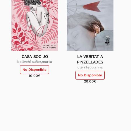
CASA SOC JO
LA VERITAT A
bellvehí suñer,marta
PINZELLADES
cle i feliu,anna
No Disponible
No Disponible
10.00
€
20.00
€