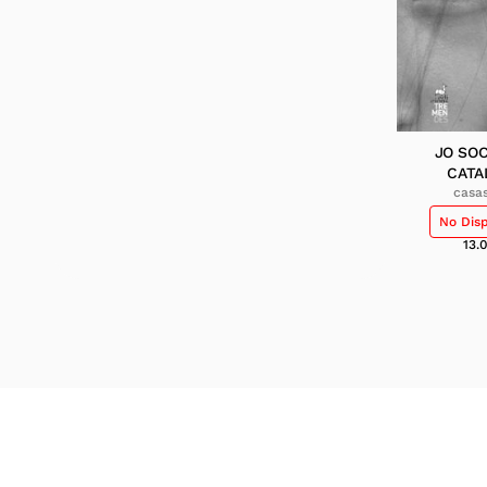
JO SOC
CATA
casas
No Dis
13.