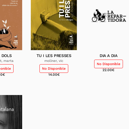
E DOLS
TU I LES PRESSES
DIA A DIA
et, marta
moliner, vic
No Disponible
ponible
No Disponible
22.00
€
00
€
14.00
€