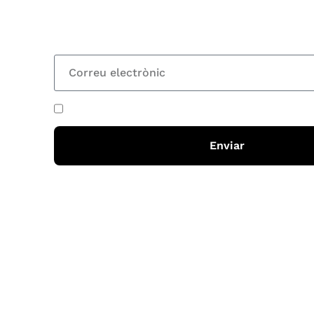
nostre butlletí i rebràs cada 15 dies una actual
totes les novetats
He acceptat i llegit la
política de privadesa
Enviar
Horari