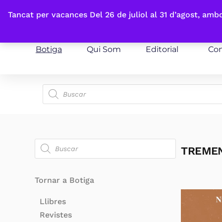
Fes-te'n sòcia
Tancat per vacances Del 26 de juliol al 31 d’agost, am
Botiga
Qui Som
Editorial
Con
TREME
Tornar a Botiga
Llibres
Revistes