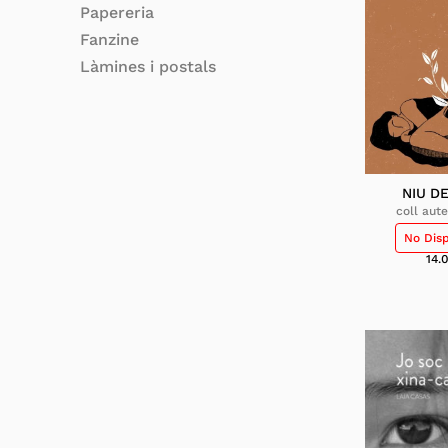
Papereria
Fanzine
Làmines i postals
NIU D
coll aut
No Dis
14.